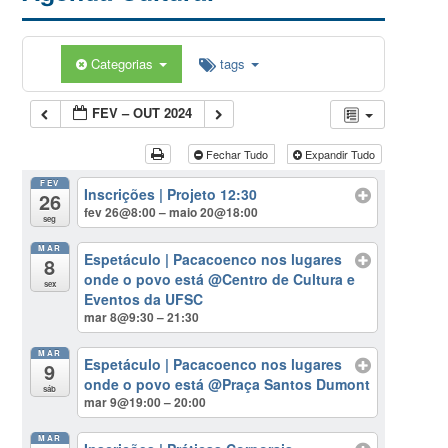
Categorias
tags
FEV – OUT 2024
Fechar Tudo
Expandir Tudo
FEV
Inscrições | Projeto 12:30
26
fev 26@8:00 – maio 20@18:00
seg
MAR
Espetáculo | Pacacoenco nos lugares
8
onde o povo está
@Centro de Cultura e
sex
Eventos da UFSC
mar 8@9:30 – 21:30
MAR
Espetáculo | Pacacoenco nos lugares
9
onde o povo está
@Praça Santos Dumont
sáb
mar 9@19:00 – 20:00
MAR