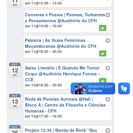
set 11@12:30 – 13:30
qua
Conversa e Poesia | Poemas, Turbantes
e Pensamentos
@Auditório do CFH
set 11@14:00 – 16:00
Palestra | As Vozes Femininas
Moçambicanas
@Auditório do CFH
set 11@18:30 – 20:30
SET
Sarau Literário | E Quando Me Tornei
12
Corpo
@Auditório Henrique Fontes –
qui
CCE
set 12@18:30 – 20:30
SET
Roda de Poesias Autorais
@Hall |
13
Bloco A | Centro de Filosofia e Ciências
sex
Humanas - CFH
set 13@17:30 – 18:30
SET
Projeto 12:30 | Banda de Rock “Seu
25