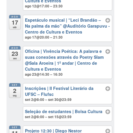
Cultura e Eventos
ago 12@17:00 – 23:30
AGO
Espetáculo musical | “Leci Brandão –
17
Na palma da mão”
@Auditório Garapuvu -
sáb
Centro de Cultura e Eventos
ago 17@20:00 – 21:30
AGO
Oficina | Vivência Poética: A palavra e
23
suas conexões através do Poetry Slam
sex
@Sala Aroeira | 1º andar | Centro de
Cultura e Eventos
ago 23@14:30 – 16:30
SET
Inscrições | II Festival Literário da
2
UFSC – Flufsc
seg
set 2@8:00 – set 30@23:59
Seleção de estudantes | Bolsa Cultura
set 2@8:00 – set 15@23:59
SET
Projeto 12:30 | Diego Nestor
11