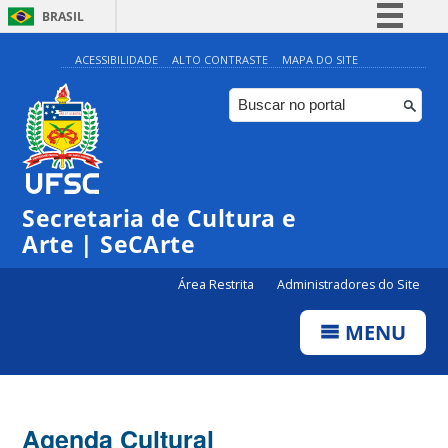
BRASIL
Simplifique!
ACESSIBILIDADE
ALTO CONTRASTE
MAPA DO SITE
Comunica BR
Participe
Acesso à informação
Legislação
Secretaria de Cultura e
Canais
Arte | SeCArte
Área Restrita
Administradores do Site
MENU
Agenda Cultural