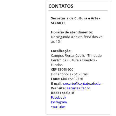
CONTATOS
Secretaria de Cultura e Arte -
SECARTE
Horário de atendimento:
De segunda a sexta-feira das 7h
às 19h
Localização:
Campus Florianópolis - Trindade
Centro de Cultura e Eventos -
Fundos
CEP 88040-900
Florianópolis - SC - Brasil
Fone:
(48) 3721-2376
E-mail:
secarte@contato.ufsc.br
Website:
secarte.ufsc.br
Redes sociais:
Facebook
Instagram
YouTube