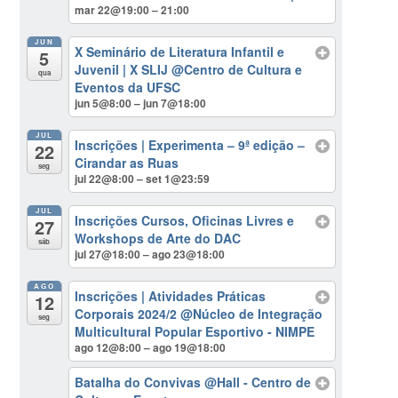
mar 22@19:00 – 21:00
JUN
X Seminário de Literatura Infantil e
5
Juvenil | X SLIJ
@Centro de Cultura e
qua
Eventos da UFSC
jun 5@8:00 – jun 7@18:00
JUL
Inscrições | Experimenta – 9ª edição –
22
Cirandar as Ruas
seg
jul 22@8:00 – set 1@23:59
JUL
Inscrições Cursos, Oficinas Livres e
27
Workshops de Arte do DAC
sáb
jul 27@18:00 – ago 23@18:00
AGO
Inscrições | Atividades Práticas
12
Corporais 2024/2
@Núcleo de Integração
seg
Multicultural Popular Esportivo - NIMPE
ago 12@8:00 – ago 19@18:00
Batalha do Convivas
@Hall - Centro de