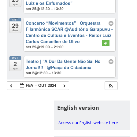
Luiz e os Enfurnados”
qua
set 25@12:30 – 13:30
SET
Concerto “Movimentos” | Orquestra
29
Filarmônica SCAR
@Auditório Garapuvu -
dom
Centro de Cultura e Eventos - Reitor Luiz
Carlos Cancellier de Olivo
set 29@19:00 – 21:00
OUT
Teatro | “A Dor Da Gente Não Sai No
2
Jornal!!!”
@Praça da Cidadania
qua
out 2@12:30 – 13:30
FEV – OUT 2024
English version
Access our English website here