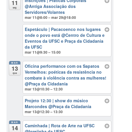
Inscrições | Práticas Corporais
11
@Antiga Associação dos
seg
Servidores/Volantes
mar 11@8:00 – mar 29@18:00
Espetáculo | Pacacoenco nos lugares
onde o povo está
@Centro de Cultura e
Eventos da UFSC e Praça da Cidadania
da UFSC
mar 11@9:30 – 15:00
MAR
Oficina performance com os Sapatos
13
Vermelhos: poéticas da resistência no
qua
combate à violência contra as mulheres!
@Praça da Cidadania
mar 13@10:30 – 12:30
Projeto 12:30 | show do músico
Marcondes
@Praça da Cidadania
mar 13@12:30 – 13:30
MAR
Caminhada | Rota de Arte na UFSC
14
@Igrejinha da UFSC