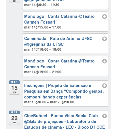
qui
mar 14@9:30 – 11:30
Monólogo | Conta Catarina
@Teatro
Carmen Fossari
mar 14@15:00 – 17:00
Caminhada | Rota de Arte na UFSC
@Igrejinha da UFSC
mar 14@16:00 – 18:00
Monólogo | Conta Catarina
@Teatro
Carmen Fossari
mar 14@19:00 – 21:00
MAR
Inscrições | Projeto de Extensão e
15
Pesquisa em Dança “Compondo gestos:
sex
compartilhando experiências”
mar 15@8:00 – mar 23@18:00
MAR
CineBuñuel | Buena Vista Social Club
22
@Sala de projeções - Laboratório de
sex
Estudos de cinema - LEC - Bloco D | CCE