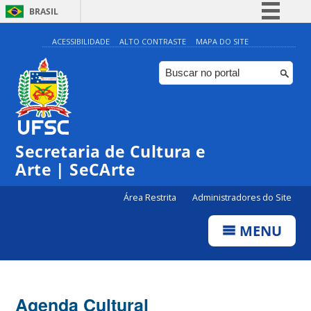
BRASIL
Simplifique!
ACESSIBILIDADE
ALTO CONTRASTE
MAPA DO SITE
Comunica BR
Participe
Acesso à informação
Legislação
Secretaria de Cultura e
Canais
Arte | SeCArte
Área Restrita
Administradores do Site
MENU
Agenda Cultural