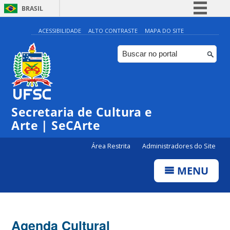
BRASIL
Simplifique!
ACESSIBILIDADE
ALTO CONTRASTE
MAPA DO SITE
Comunica BR
Participe
Acesso à informação
Legislação
Secretaria de Cultura e
Canais
Arte | SeCArte
Área Restrita
Administradores do Site
MENU
Agenda Cultural