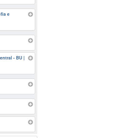
fia e
ntral - BU |