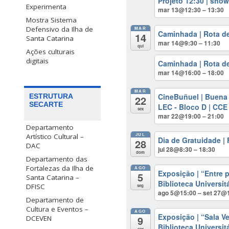
Projeto 12:30 | sh
Experimenta
mar 13@12:30 – 13:30
Mostra Sistema
Defensivo da Ilha de
MAR
Caminhada | Rota d
14
Santa Catarina
mar 14@9:30 – 11:30
qui
Ações culturais
digitais
Caminhada | Rota d
mar 14@16:00 – 18:00
MAR
CineBuñuel | Buena 
ESTRUTURA
22
SECARTE
LEC - Bloco D | CCE
sex
mar 22@19:00 – 21:00
Departamento
JUL
Artístico Cultural –
Dia de Gratuidade |
28
DAC
jul 28@8:30 – 18:30
dom
Departamento das
Fortalezas da Ilha de
AGO
Exposição | “Entre 
5
Santa Catarina –
Biblioteca Universit
DFISC
seg
ago 5@15:00 – set 27@
Departamento de
Cultura e Eventos –
AGO
Exposição | “Sala V
9
DCEVEN
Biblioteca Universit
sex