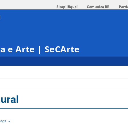
Simplifique!
Comunica BR
Parti
ra e Arte | SeCArte
ural
tags