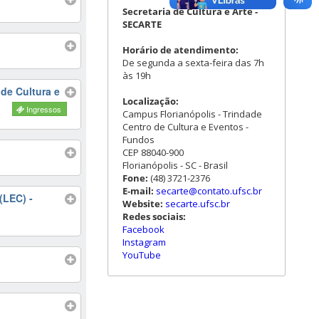
Secretaria de Cultura e Arte -
SECARTE
Horário de atendimento:
De segunda a sexta-feira das 7h
às 19h
de Cultura e
Localização:
Ingressos
Campus Florianópolis - Trindade
Centro de Cultura e Eventos -
Fundos
CEP 88040-900
Florianópolis - SC - Brasil
Fone:
(48) 3721-2376
E-mail:
secarte@contato.ufsc.br
(LEC) -
Website:
secarte.ufsc.br
Redes sociais:
Facebook
Instagram
YouTube