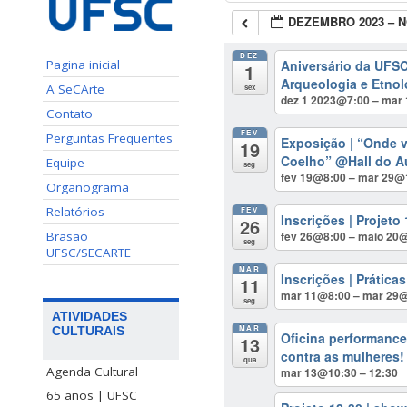
DEZEMBRO 2023 – 
DEZ
Aniversário da UFSC
Pagina inicial
1
Arqueologia e Etno
A SeCArte
sex
dez 1 2023@7:00 – mar
Contato
FEV
Perguntas Frequentes
Exposição | “Onde 
19
Coelho”
@Hall do Au
Equipe
seg
fev 19@8:00 – mar 29@
Organograma
Relatórios
FEV
Inscrições | Projeto
26
fev 26@8:00 – maio 20
Brasão
seg
UFSC/SECARTE
MAR
Inscrições | Prática
11
mar 11@8:00 – mar 29
seg
ATIVIDADES
MAR
CULTURAIS
Oficina performance
13
contra as mulheres
qua
Agenda Cultural
mar 13@10:30 – 12:30
65 anos | UFSC