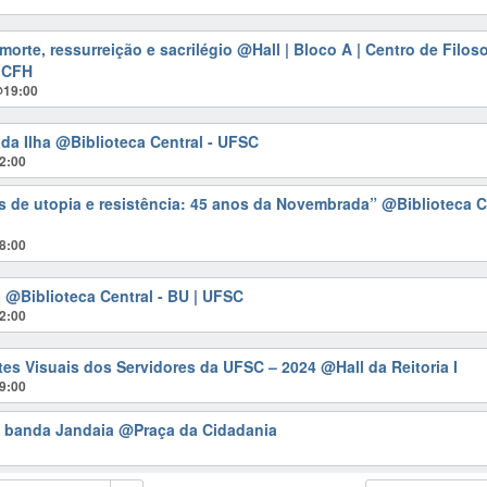
morte, ressurreição e sacrilégio
@Hall | Bloco A | Centro de Filoso
 CFH
@19:00
da Ilha
@Biblioteca Central - UFSC
2:00
 de utopia e resistência: 45 anos da Novembrada”
@Biblioteca Ce
8:00
a
@Biblioteca Central - BU | UFSC
2:00
tes Visuais dos Servidores da UFSC – 2024
@Hall da Reitoria I
9:00
w banda Jandaia
@Praça da Cidadania