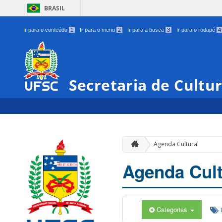
BRASIL
Ir para o conteúdo
1
Ir para o menu
2
Ir para a busca
3
Ir para o rodapé
4
Secretaria de Cultu
Agenda Cultural
Agenda Cult
Categorias