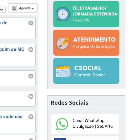
Agenda
udo
 de
nquim de MC
Redes Sociais
à violência