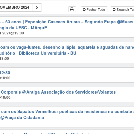
NOVEMBRO 2024
Fechar Tudo
Expandir T
 – 63 anos | Exposição Cascaes Artista – Segunda Etapa
@Museu
logia da UFSC - MArquE
 1 2024@19:00
voam os vaga-lumes: desenho a lápis, aquarela e aguadas de na
ditório | Biblioteca Universitária - BU
18:00
 12:30
@18:00
s Corporais
@Antiga Associação dos Servidores/Volantes
@18:00
 com os Sapatos Vermelhos: poéticas da resistência no combate 
!
@Praça da Cidadania