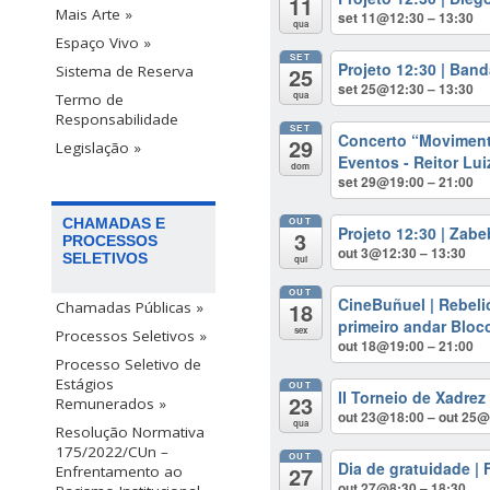
11
Mais Arte »
set 11@12:30 – 13:30
qua
Espaço Vivo »
SET
Projeto 12:30 | Ban
25
Sistema de Reserva
set 25@12:30 – 13:30
qua
Termo de
Responsabilidade
SET
Concerto “Moviment
29
Legislação »
Eventos - Reitor Lui
dom
set 29@19:00 – 21:00
OUT
CHAMADAS E
Projeto 12:30 | Zab
3
PROCESSOS
out 3@12:30 – 13:30
SELETIVOS
qui
OUT
CineBuñuel | Rebeli
18
Chamadas Públicas »
primeiro andar Bloc
sex
Processos Seletivos »
out 18@19:00 – 21:00
Processo Seletivo de
Estágios
OUT
II Torneio de Xadre
23
Remunerados »
out 23@18:00 – out 25
qua
Resolução Normativa
175/2022/CUn –
OUT
Dia de gratuidade |
27
Enfrentamento ao
out 27@8:30 – 18:30