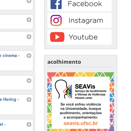
e cinema -
acolhimento
e Hering -
l -