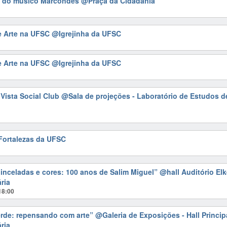
ow do músico Marcondes
@Praça da Cidadania
e Arte na UFSC
@Igrejinha da UFSC
e Arte na UFSC
@Igrejinha da UFSC
Vista Social Club
@Sala de projeções - Laboratório de Estudos d
 Fortalezas da UFSC
pinceladas e cores: 100 anos de Salim Miguel”
@hall Auditório Elk
ária
18:00
erde: repensando com arte”
@Galeria de Exposições - Hall Principa
ária