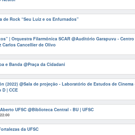
da de Rock “Seu Luiz e os Enfurnados”
os” | Orquestra Filarmônica SCAR
@Auditório Garapuvu - Centro 
z Carlos Cancellier de Olivo
eba e Banda
@Praça da Cidadani
ón (2022)
@Sala de projeção - Laboratório de Estudos de Cinema 
o D | CCE
z Aberto UFSC
@Biblioteca Central - BU | UFSC
@22:00
 Fortalezas da UFSC