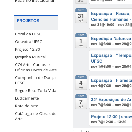
Racismo Institucional
dom
OUT
Exposição | Paixão, 
31
Ciências Humanas -
PROJETOS
qui
out 31@19:00 – nov 22
Coral da UFSC
NOV
Expedição Natureza 
1
Orkextra UFSC
nov 1@8:00 – nov 29@2
sex
Projeto 12:30
Exposição | “Tempos
Igrejinha Musical
UFSC
COLArte -Cursos e
nov 1@8:00 – nov 28@1
Oficinas Livres de Arte
Companhia de Dança
NOV
Exposição | Florest
4
UFSC
nov 4@7:30 – nov 29@2
seg
Segue Reto Toda Vida
NOV
Ludicamente
32ª Exposição de Ar
7
nov 7@8:00 – nov 28@1
Rota de Arte
qui
Catálogo de Obras de
Projeto 12:30 | sho
Arte
nov 7@12:30 – 13:30