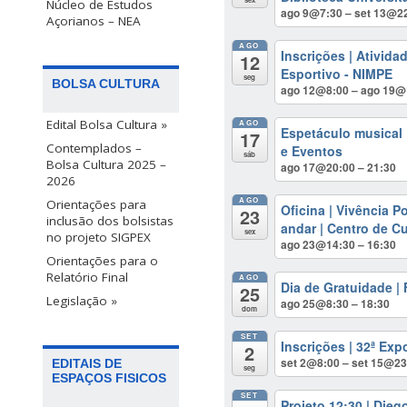
Núcleo de Estudos
ago 9@7:30 – set 13@2
Açorianos – NEA
AGO
Inscrições | Ativida
12
Esportivo - NIMPE
seg
BOLSA CULTURA
ago 12@8:00 – ago 19@
Edital Bolsa Cultura »
AGO
Espetáculo musical
17
Contemplados –
e Eventos
sáb
Bolsa Cultura 2025 –
ago 17@20:00 – 21:30
2026
AGO
Orientações para
Oficina | Vivência 
23
inclusão dos bolsistas
andar | Centro de C
sex
no projeto SIGPEX
ago 23@14:30 – 16:30
Orientações para o
Relatório Final
AGO
Dia de Gratuidade |
25
Legislação »
ago 25@8:30 – 18:30
dom
SET
Inscrições | 32ª Ex
2
set 2@8:00 – set 15@23
EDITAIS DE
seg
ESPAÇOS FISICOS
SET
Projeto 12:30 | Dieg