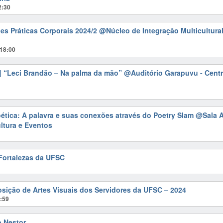
2:30
des Práticas Corporais 2024/2
@Núcleo de Integração Multicultura
18:00
 | “Leci Brandão – Na palma da mão”
@Auditório Garapuvu - Centr
Poética: A palavra e suas conexões através do Poetry Slam
@Sala Ar
ultura e Eventos
 Fortalezas da UFSC
posição de Artes Visuais dos Servidores da UFSC – 2024
:59
o Nestor