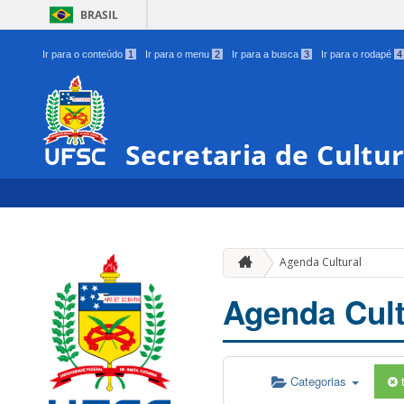
BRASIL
Ir para o conteúdo
1
Ir para o menu
2
Ir para a busca
3
Ir para o rodapé
4
Secretaria de Cultu
Agenda Cultural
Agenda Cult
Categorias