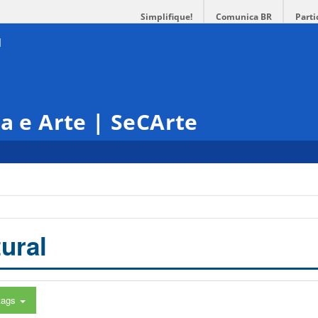
Simplifique!
Comunica BR
Parti
ra e Arte | SeCArte
ural
tags