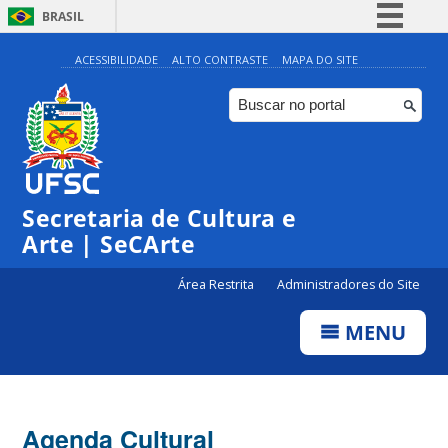
BRASIL
Simplifique!
ACESSIBILIDADE
ALTO CONTRASTE
MAPA DO SITE
Comunica BR
Participe
Acesso à informação
Legislação
Secretaria de Cultura e
Canais
Arte | SeCArte
Área Restrita
Administradores do Site
MENU
Agenda Cultural