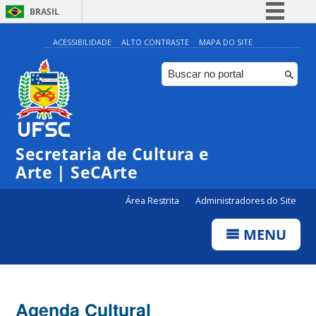
BRASIL
Simplifique!
ACESSIBILIDADE
ALTO CONTRASTE
MAPA DO SITE
Comunica BR
Participe
Acesso à informação
Legislação
Secretaria de Cultura e
Canais
Arte | SeCArte
Área Restrita
Administradores do Site
MENU
Agenda Cultural