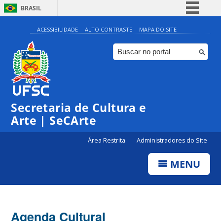
BRASIL
Simplifique!
ACESSIBILIDADE
ALTO CONTRASTE
MAPA DO SITE
Comunica BR
Participe
Acesso à informação
Legislação
Secretaria de Cultura e
Canais
Arte | SeCArte
Área Restrita
Administradores do Site
MENU
Agenda Cultural