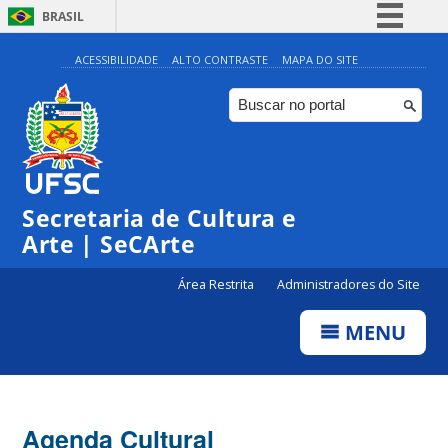
BRASIL
Simplifique!
ACESSIBILIDADE
ALTO CONTRASTE
MAPA DO SITE
Comunica BR
Participe
Acesso à informação
Legislação
Secretaria de Cultura e
Canais
Arte | SeCArte
Área Restrita
Administradores do Site
MENU
Agenda Cultural