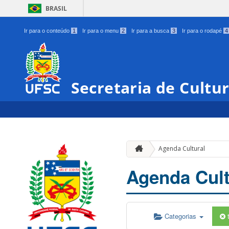
BRASIL
Ir para o conteúdo
1
Ir para o menu
2
Ir para a busca
3
Ir para o rodapé
4
Secretaria de Cultu
Agenda Cultural
Agenda Cult
Categorias