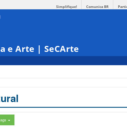
Simplifique!
Comunica BR
Parti
ra e Arte | SeCArte
ural
tags