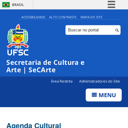
BRASIL
Simplifique!
ACESSIBILIDADE
ALTO CONTRASTE
MAPA DO SITE
Comunica BR
Participe
Acesso à informação
Legislação
Secretaria de Cultura e
Canais
Arte | SeCArte
Área Restrita
Administradores do Site
MENU
Agenda Cultural