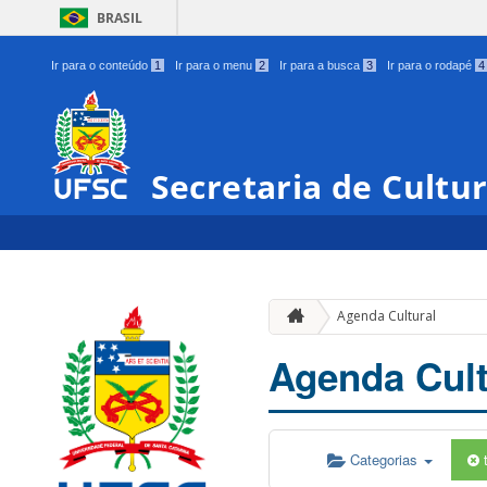
BRASIL
Ir para o conteúdo
1
Ir para o menu
2
Ir para a busca
3
Ir para o rodapé
4
Secretaria de Cultu
Agenda Cultural
Agenda Cult
Categorias