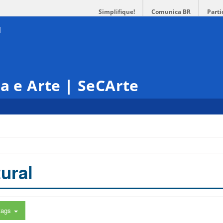
Simplifique!
Comunica BR
Parti
ra e Arte | SeCArte
ural
tags