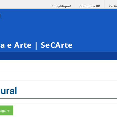
Simplifique!
Comunica BR
Parti
ra e Arte | SeCArte
ural
tags