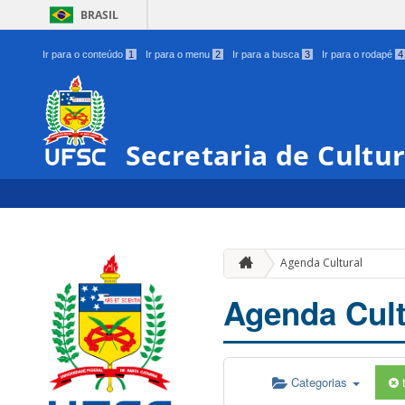
BRASIL
Ir para o conteúdo
1
Ir para o menu
2
Ir para a busca
3
Ir para o rodapé
4
Secretaria de Cultu
Agenda Cultural
Agenda Cult
Categorias