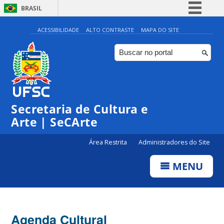
BRASIL
Simplifique!
ACESSIBILIDADE
ALTO CONTRASTE
MAPA DO SITE
Comunica BR
Participe
Acesso à informação
Legislação
Secretaria de Cultura e
Canais
Arte | SeCArte
Área Restrita
Administradores do Site
MENU
Agenda Cultural