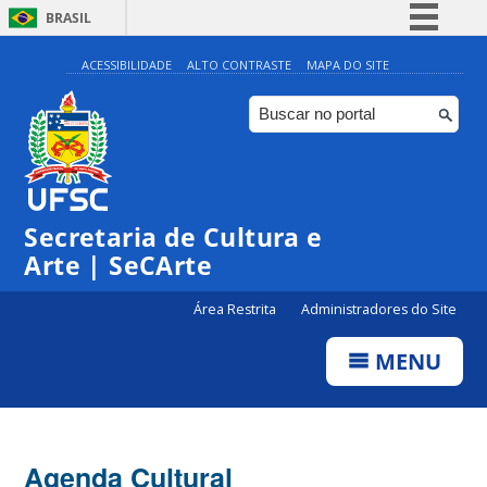
BRASIL
Simplifique!
ACESSIBILIDADE
ALTO CONTRASTE
MAPA DO SITE
Comunica BR
Participe
Acesso à informação
Legislação
Secretaria de Cultura e
Canais
Arte | SeCArte
Área Restrita
Administradores do Site
MENU
Agenda Cultural