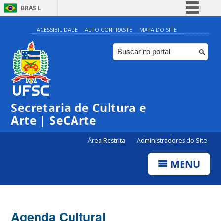
BRASIL
Simplifique!
ACESSIBILIDADE
ALTO CONTRASTE
MAPA DO SITE
Comunica BR
Participe
Acesso à informação
Legislação
Secretaria de Cultura e
Canais
Arte | SeCArte
Área Restrita
Administradores do Site
MENU
Agenda Cultural