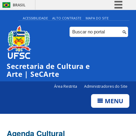
BRASIL
Simplifique!
ACESSIBILIDADE
ALTO CONTRASTE
MAPA DO SITE
Comunica BR
Participe
Acesso à informação
Legislação
Secretaria de Cultura e
Canais
Arte | SeCArte
Área Restrita
Administradores do Site
MENU
Agenda Cultural