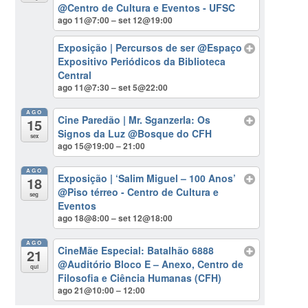
@Centro de Cultura e Eventos - UFSC
ago 11@7:00 – set 12@19:00
Exposição | Percursos de ser
@Espaço
Expositivo Periódicos da Biblioteca
Central
ago 11@7:30 – set 5@22:00
AGO
Cine Paredão | Mr. Sganzerla: Os
15
Signos da Luz
@Bosque do CFH
sex
ago 15@19:00 – 21:00
AGO
Exposição | ‘Salim Miguel – 100 Anos’
18
@Piso térreo - Centro de Cultura e
seg
Eventos
ago 18@8:00 – set 12@18:00
AGO
CineMãe Especial: Batalhão 6888
21
@Auditório Bloco E – Anexo, Centro de
qui
Filosofia e Ciência Humanas (CFH)
ago 21@10:00 – 12:00