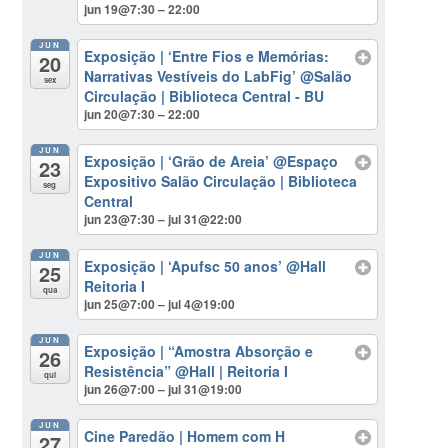
jun 19@7:30 – 22:00
JUN
Exposição | ‘Entre Fios e Memórias:
20
Narrativas Vestíveis do LabFig’
@Salão
sex
Circulação | Biblioteca Central - BU
jun 20@7:30 – 22:00
JUN
Exposição | ‘Grão de Areia’
@Espaço
23
Expositivo Salão Circulação | Biblioteca
seg
Central
jun 23@7:30 – jul 31@22:00
JUN
Exposição | ‘Apufsc 50 anos’
@Hall
25
Reitoria I
qua
jun 25@7:00 – jul 4@19:00
JUN
Exposição | “Amostra Absorção e
26
Resistência”
@Hall | Reitoria I
qui
jun 26@7:00 – jul 31@19:00
JUN
Cine Paredão | Homem com H
27