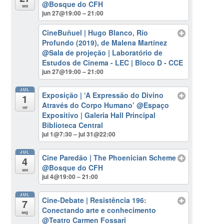
@Bosque do CFH
sex
jun 27@19:00 – 21:00
CineBuñuel | Hugo Blanco, Río
Profundo (2019), de Malena Martínez
@Sala de projeção | Laboratório de
Estudos de Cinema - LEC | Bloco D - CCE
jun 27@19:00 – 21:00
JUL
Exposição | ‘A Expressão do Divino
1
Através do Corpo Humano’
@Espaço
ter
Expositivo | Galeria Hall Principal
Biblioteca Central
jul 1@7:30 – jul 31@22:00
JUL
Cine Paredão | The Phoenician Scheme
4
@Bosque do CFH
sex
jul 4@19:00 – 21:00
JUL
Cine-Debate | Resistência 196:
7
Conectando arte e conhecimento
seg
@Teatro Carmen Fossari