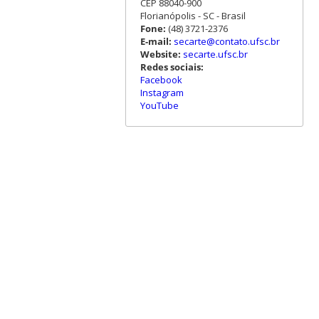
CEP 88040-900
Florianópolis - SC - Brasil
Fone:
(48) 3721-2376
E-mail:
secarte@contato.ufsc.br
Website:
secarte.ufsc.br
Redes sociais:
Facebook
Instagram
YouTube