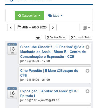
Categorias
tags
JUN – AGO 2025
Fechar Tudo
Expandir Tudo
JUN
Cineclube Cinecittà | ‘Il Postino’
@Sala
13
Machado de Assis | Bloco B - Centro de
sex
Comunicação e Expressão - CCE
jun 13@15:00 – 17:00
Cine Paredão | Il Mare
@Bosque do
CFH
jun 13@19:00 – 21:00
JUN
Exposição | ‘Apufsc 50 anos’
@Hall
16
Reitoria I
seg
jun 16@7:00 – jun 25@19:00