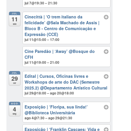
jul 7@19:30 – 21:30
JUL
Cinecittà | ‘O trem italiano da
11
felicidade’
@Sala Machado de Assis |
sex
Bloco B - Centro de Comunicação e
Expressão (CCE)
jul 11@15:00 – 17:00
Cine Paredão | ‘Away’
@Bosque do
CFH
jul 11@19:00 – 21:00
JUL
Edital | Cursos, Oficinas livres e
29
Workshops de arte do DAC (Semestre
ter
2025.2)
@Departamento Artístico Cultural
jul 29@18:00 – ago 20@18:00
AGO
Exposição | ‘Floripa, sua linda!’
4
@Biblioteca Universitária
seg
ago 4@7:30 – ago 29@21:30
Exposição | ‘Franklin Cascaes: Vida e