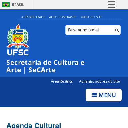
BRASIL
Simplifique!
ACESSIBILIDADE
ALTO CONTRASTE
MAPA DO SITE
Comunica BR
Participe
Acesso à informação
Legislação
Secretaria de Cultura e
Canais
Arte | SeCArte
Área Restrita
Administradores do Site
MENU
Agenda Cultural