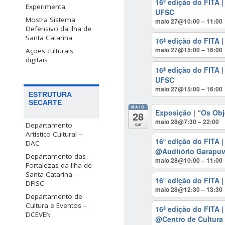
16ª edição do FITA 
Experimenta
UFSC
Mostra Sistema
maio 27@10:00 – 11:00
Defensivo da Ilha de
Santa Catarina
16ª edição do FITA 
maio 27@15:00 – 16:00
Ações culturais
digitais
16ª edição do FITA 
UFSC
maio 27@15:00 – 16:00
ESTRUTURA
SECARTE
MAIO
Exposição | “Os Obj
28
maio 28@7:30 – 22:00
Departamento
qui
Artístico Cultural –
16ª edição do FITA 
DAC
@Auditório Garapuvu
Departamento das
maio 28@10:00 – 11:00
Fortalezas da Ilha de
Santa Catarina –
16ª edição do FITA 
DFISC
maio 28@12:30 – 13:30
Departamento de
Cultura e Eventos –
16ª edição do FITA 
DCEVEN
@Centro de Cultura