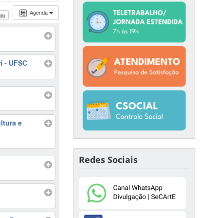
Agenda
udo
i - UFSC
ltura e
Redes Sociais