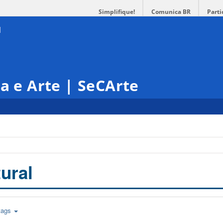
Simplifique!
Comunica BR
Parti
ra e Arte | SeCArte
ural
tags