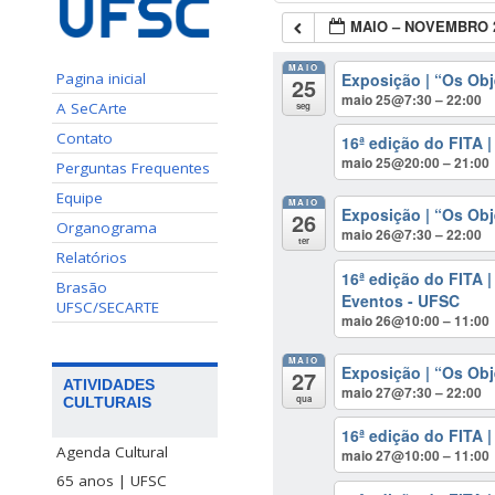
MAIO – NOVEMBRO 
MAIO
Exposição | “Os Obj
Pagina inicial
25
maio 25@7:30 – 22:00
A SeCArte
seg
Contato
16ª edição do FITA 
maio 25@20:00 – 21:00
Perguntas Frequentes
Equipe
MAIO
Exposição | “Os Obj
26
Organograma
maio 26@7:30 – 22:00
ter
Relatórios
16ª edição do FITA 
Brasão
Eventos - UFSC
UFSC/SECARTE
maio 26@10:00 – 11:00
MAIO
Exposição | “Os Obj
27
ATIVIDADES
maio 27@7:30 – 22:00
qua
CULTURAIS
16ª edição do FITA 
Agenda Cultural
maio 27@10:00 – 11:00
65 anos | UFSC