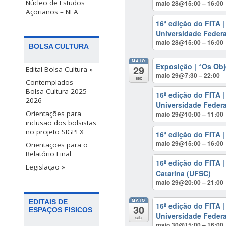
Núcleo de Estudos
maio 28@15:00 – 16:00
Açorianos – NEA
16ª edição do FITA 
Universidade Federa
maio 28@15:00 – 16:00
BOLSA CULTURA
MAIO
Exposição | “Os Obj
29
Edital Bolsa Cultura »
maio 29@7:30 – 22:00
sex
Contemplados –
Bolsa Cultura 2025 –
16ª edição do FITA 
2026
Universidade Federa
Orientações para
maio 29@10:00 – 11:00
inclusão dos bolsistas
no projeto SIGPEX
16ª edição do FITA 
maio 29@15:00 – 16:00
Orientações para o
Relatório Final
16ª edição do FITA |
Legislação »
Catarina (UFSC)
maio 29@20:00 – 21:00
MAIO
EDITAIS DE
16ª edição do FITA 
30
ESPAÇOS FISICOS
Universidade Federa
sáb
maio 30@15:00 – 16:00