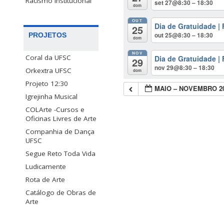
Racismo Institucional
set 27@8:30 – 18:30
dom
OUT
Dia de Gratuidade |
25
out 25@8:30 – 18:30
PROJETOS
dom
NOV
Coral da UFSC
Dia de Gratuidade |
29
nov 29@8:30 – 18:30
Orkextra UFSC
dom
Projeto 12:30
MAIO – NOVEMBRO 2
Igrejinha Musical
COLArte -Cursos e
Oficinas Livres de Arte
Companhia de Dança
UFSC
Segue Reto Toda Vida
Ludicamente
Rota de Arte
Catálogo de Obras de
Arte