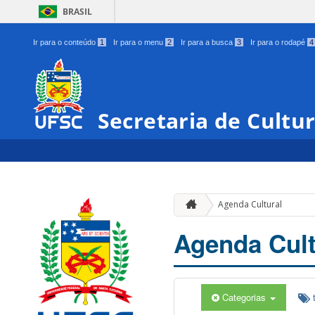
BRASIL
Ir para o conteúdo
1
Ir para o menu
2
Ir para a busca
3
Ir para o rodapé
4
Secretaria de Cultu
Agenda Cultural
Agenda Cult
Categorias