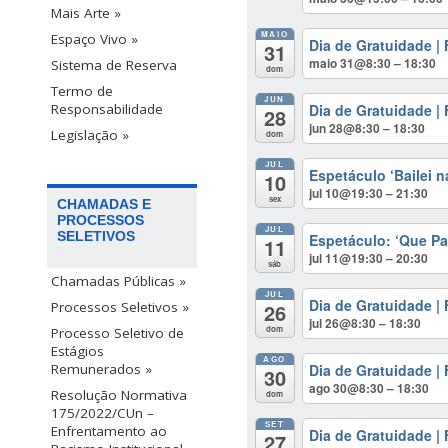
Mais Arte »
MAIO
Espaço Vivo »
Dia de Gratuidade |
31
maio 31@8:30 – 18:30
Sistema de Reserva
dom
Termo de
JUN
Dia de Gratuidade |
Responsabilidade
28
jun 28@8:30 – 18:30
Legislação »
dom
JUL
Espetáculo ‘Bailei n
10
jul 10@19:30 – 21:30
sex
CHAMADAS E
PROCESSOS
JUL
SELETIVOS
Espetáculo: ‘Que P
11
jul 11@19:30 – 20:30
sáb
Chamadas Públicas »
JUL
Dia de Gratuidade |
26
Processos Seletivos »
jul 26@8:30 – 18:30
dom
Processo Seletivo de
Estágios
AGO
Dia de Gratuidade |
Remunerados »
30
ago 30@8:30 – 18:30
Resolução Normativa
dom
175/2022/CUn –
SET
Enfrentamento ao
Dia de Gratuidade |
27