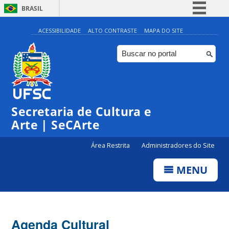
BRASIL
Simplifique!
ACESSIBILIDADE
ALTO CONTRASTE
MAPA DO SITE
Comunica BR
Participe
Acesso à informação
Legislação
Secretaria de Cultura e
Canais
Arte | SeCArte
Área Restrita
Administradores do Site
MENU
Agenda Cultural