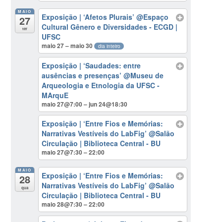
MAIO
Exposição | ‘Afetos Plurais’
@Espaço
27
Cultural Gênero e Diversidades - ECGD |
ter
UFSC
maio 27 – maio 30
dia inteiro
Exposição | ‘Saudades: entre
ausências e presenças’
@Museu de
Arqueologia e Etnologia da UFSC -
MArquE
maio 27@7:00 – jun 24@18:30
Exposição | ‘Entre Fios e Memórias:
Narrativas Vestíveis do LabFig’
@Salão
Circulação | Biblioteca Central - BU
maio 27@7:30 – 22:00
MAIO
Exposição | ‘Entre Fios e Memórias:
28
Narrativas Vestíveis do LabFig’
@Salão
qua
Circulação | Biblioteca Central - BU
maio 28@7:30 – 22:00