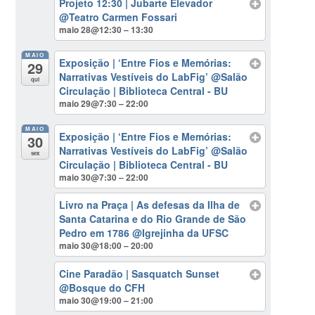
Projeto 12:30 | Jubarte Elevador
@Teatro Carmen Fossari
maio 28@12:30 – 13:30
MAIO
Exposição | ‘Entre Fios e Memórias:
29
Narrativas Vestíveis do LabFig’
@Salão
qui
Circulação | Biblioteca Central - BU
maio 29@7:30 – 22:00
MAIO
Exposição | ‘Entre Fios e Memórias:
30
Narrativas Vestíveis do LabFig’
@Salão
sex
Circulação | Biblioteca Central - BU
maio 30@7:30 – 22:00
Livro na Praça | As defesas da Ilha de
Santa Catarina e do Rio Grande de São
Pedro em 1786
@Igrejinha da UFSC
maio 30@18:00 – 20:00
Cine Paradão | Sasquatch Sunset
@Bosque do CFH
maio 30@19:00 – 21:00