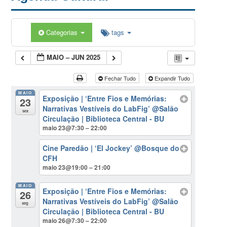
Categorias
tags
MAIO – JUN 2025
Fechar Tudo
Expandir Tudo
MAIO
Exposição | ‘Entre Fios e Memórias:
23
Narrativas Vestíveis do LabFig’
@Salão
sex
Circulação | Biblioteca Central - BU
maio 23@7:30 – 22:00
Cine Paredão | ‘El Jockey’
@Bosque do
CFH
maio 23@19:00 – 21:00
MAIO
Exposição | ‘Entre Fios e Memórias:
26
Narrativas Vestíveis do LabFig’
@Salão
seg
Circulação | Biblioteca Central - BU
maio 26@7:30 – 22:00