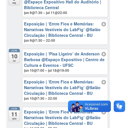
@Espaço Expositivo Hall do Auditório |
seg
Biblioteca Central
jun 9@7:30 – jul 11@22:00
Exposição | ‘Entre Fios e Memórias:
Narrativas Vestíveis do LabFig’
@Salão
Circulação | Biblioteca Central - BU
jun 9@7:30 – 22:00
JUN
Exposição | ‘Pisa Ligeiro’ de Anderson
10
Barbosa
@Espaço Expositivo | Centro de
ter
Cultura e Eventos - UFSC
jun 10@7:00 – jul 18@19:00
Exposição | ‘Entre Fios e Memórias:
Narrativas Vestíveis do LabFig’
@Salão
Circulação | Biblioteca Central - BU
jun 10@7:30 – 22:00
JUN
Exposição | ‘Entre Fios e Memórias:
11
Narrativas Vestíveis do LabFig’
@Salão
qua
Circulação | Biblioteca Central - BU