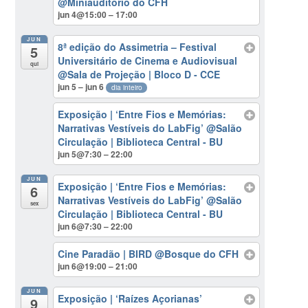
@Miniauditorio do CFH
jun 4@15:00 – 17:00
JUN
8ª edição do Assimetria – Festival
5
Universitário de Cinema e Audiovisual
qui
@Sala de Projeção | Bloco D - CCE
jun 5 – jun 6
dia inteiro
Exposição | ‘Entre Fios e Memórias:
Narrativas Vestíveis do LabFig’
@Salão
Circulação | Biblioteca Central - BU
jun 5@7:30 – 22:00
JUN
Exposição | ‘Entre Fios e Memórias:
6
Narrativas Vestíveis do LabFig’
@Salão
sex
Circulação | Biblioteca Central - BU
jun 6@7:30 – 22:00
Cine Paradão | BIRD
@Bosque do CFH
jun 6@19:00 – 21:00
JUN
Exposição | ‘Raízes Açorianas’
9