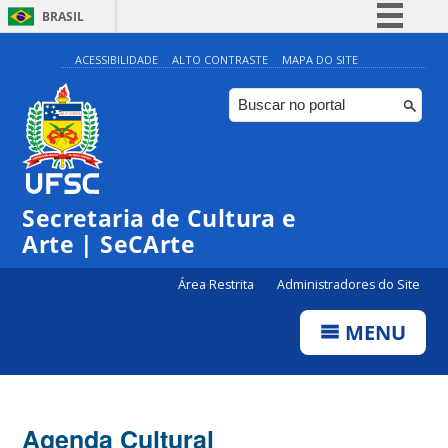
BRASIL
Simplifique!
ACESSIBILIDADE
ALTO CONTRASTE
MAPA DO SITE
Comunica BR
Participe
Acesso à informação
Legislação
Secretaria de Cultura e
Canais
Arte | SeCArte
Área Restrita
Administradores do Site
MENU
Agenda Cultural