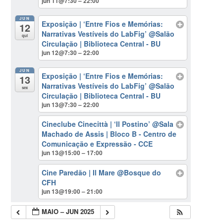
jun 11@7:30 – 22:00
JUN
Exposição | ‘Entre Fios e Memórias:
12
Narrativas Vestíveis do LabFig’
@Salão
qui
Circulação | Biblioteca Central - BU
jun 12@7:30 – 22:00
JUN
Exposição | ‘Entre Fios e Memórias:
13
Narrativas Vestíveis do LabFig’
@Salão
sex
Circulação | Biblioteca Central - BU
jun 13@7:30 – 22:00
Cineclube Cinecittà | ‘Il Postino’
@Sala
Machado de Assis | Bloco B - Centro de
Comunicação e Expressão - CCE
jun 13@15:00 – 17:00
Cine Paredão | Il Mare
@Bosque do
CFH
jun 13@19:00 – 21:00
MAIO – JUN 2025