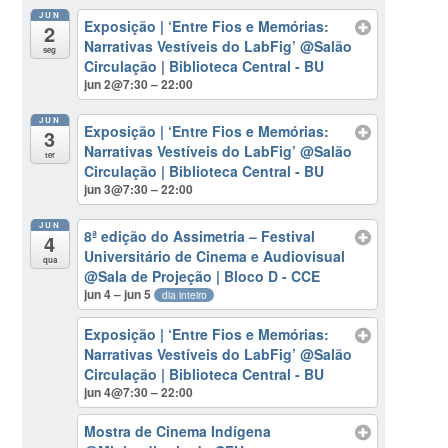
JUN
Exposição | ‘Entre Fios e Memórias:
2
Narrativas Vestíveis do LabFig’
@Salão
seg
Circulação | Biblioteca Central - BU
jun 2@7:30 – 22:00
JUN
Exposição | ‘Entre Fios e Memórias:
3
Narrativas Vestíveis do LabFig’
@Salão
ter
Circulação | Biblioteca Central - BU
jun 3@7:30 – 22:00
JUN
8ª edição do Assimetria – Festival
4
Universitário de Cinema e Audiovisual
qua
@Sala de Projeção | Bloco D - CCE
jun 4 – jun 5
dia inteiro
Exposição | ‘Entre Fios e Memórias:
Narrativas Vestíveis do LabFig’
@Salão
Circulação | Biblioteca Central - BU
jun 4@7:30 – 22:00
Mostra de Cinema Indígena