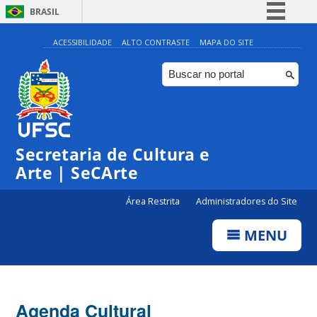
BRASIL
Simplifique!
ACESSIBILIDADE
ALTO CONTRASTE
MAPA DO SITE
Comunica BR
Participe
Acesso à informação
Legislação
Secretaria de Cultura e
Canais
Arte | SeCArte
Área Restrita
Administradores do Site
MENU
Agenda Cultural