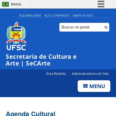
BRASIL
Simplifique!
ACESSIBILIDADE
ALTO CONTRASTE
MAPA DO SITE
Comunica BR
Participe
Acesso à informação
Legislação
Secretaria de Cultura e
Canais
Arte | SeCArte
Área Restrita
Administradores do Site
MENU
Agenda Cultural