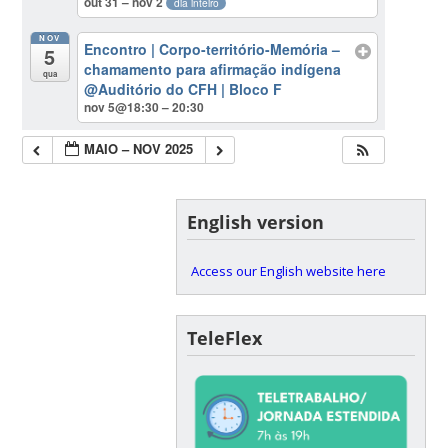
out 31 – nov 2
dia inteiro
NOV
Encontro | Corpo-território-Memória –
5
chamamento para afirmação indígena
qua
@Auditório do CFH | Bloco F
nov 5@18:30 – 20:30
MAIO – NOV 2025
English version
Access our English website here
TeleFlex