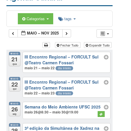
Categorias
tags
MAIO – NOV 2025
Fechar Tudo
Expandir Tudo
MAIO
III Encontro Regional – FORCULT Sul
21
@Teatro Carmen Fossari
qua
maio 21 – maio 22
dia inteiro
MAIO
III Encontro Regional – FORCULT Sul
22
@Teatro Carmen Fossari
qui
maio 22 – maio 23
dia inteiro
MAIO
Semana do Meio Ambiente UFSC 2025
26
maio 26@8:30 – maio 30@19:00
seg
MAIO
3ª edição da Simultânea de Xadrez na
28