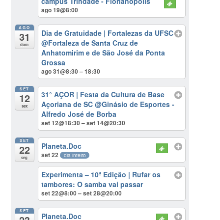
campus Trindade - Florianópolis
ago 19@8:00
AGO
Dia de Gratuidade | Fortalezas da UFSC
31
@Fortaleza de Santa Cruz de
dom
Anhatomirim e de São José da Ponta
Grossa
ago 31@8:30 – 18:30
SET
31° AÇOR | Festa da Cultura de Base
12
Açoriana de SC
@Ginásio de Esportes -
sex
Alfredo José de Borba
set 12@18:30 – set 14@20:30
SET
Planeta.Doc
22
set 22
dia inteiro
seg
Experimenta – 10ª Edição | Rufar os
tambores: O samba vai passar
set 22@8:00 – set 28@20:00
SET
Planeta.Doc
23