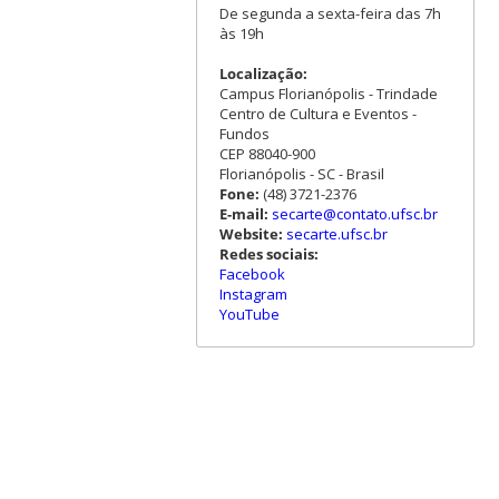
De segunda a sexta-feira das 7h
às 19h
Localização:
Campus Florianópolis - Trindade
Centro de Cultura e Eventos -
Fundos
CEP 88040-900
Florianópolis - SC - Brasil
Fone:
(48) 3721-2376
E-mail:
secarte@contato.ufsc.br
Website:
secarte.ufsc.br
Redes sociais:
Facebook
Instagram
YouTube