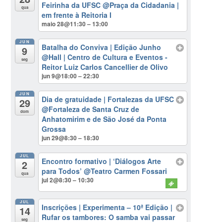
Feirinha da UFSC
@Praça da Cidadania |
qua
em frente à Reitoria I
maio 28@11:30 – 13:00
JUN
Batalha do Conviva | Edição Junho
9
@Hall | Centro de Cultura e Eventos -
seg
Reitor Luiz Carlos Cancellier de Olivo
jun 9@18:00 – 22:30
JUN
Dia de gratuidade | Fortalezas da UFSC
29
@Fortaleza de Santa Cruz de
dom
Anhatomirim e de São José da Ponta
Grossa
jun 29@8:30 – 18:30
JUL
Encontro formativo | ‘Diálogos Arte
2
para Todos’
@Teatro Carmen Fossari
qua
jul 2@8:30 – 10:30
JUL
Inscrições | Experimenta – 10ª Edição |
14
Rufar os tambores: O samba vai passar
seg