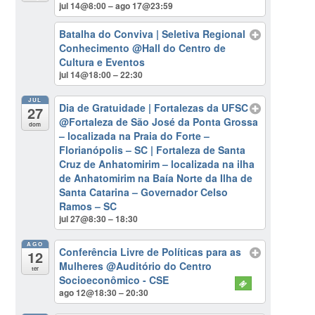
jul 14@8:00 – ago 17@23:59
Batalha do Conviva | Seletiva Regional
Conhecimento
@Hall do Centro de
Cultura e Eventos
jul 14@18:00 – 22:30
JUL
Dia de Gratuidade | Fortalezas da UFSC
27
@Fortaleza de São José da Ponta Grossa
dom
– localizada na Praia do Forte –
Florianópolis – SC | Fortaleza de Santa
Cruz de Anhatomirim – localizada na ilha
de Anhatomirim na Baía Norte da Ilha de
Santa Catarina – Governador Celso
Ramos – SC
jul 27@8:30 – 18:30
AGO
Conferência Livre de Políticas para as
12
Mulheres
@Auditório do Centro
ter
Socioeconômico - CSE
ago 12@18:30 – 20:30