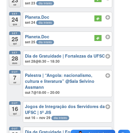
set 23
dia inteiro
ter
SET
Planeta.Doc
24
set 24
dia inteiro
qua
SET
Planeta.Doc
25
set 25
dia inteiro
qui
SET
Dia de Gratuidade | Fortalezas da UFSC
28
set 28@8:30 – 18:30
dom
OUT
Palestra | “Angola: nacionalismo,
7
cultura e literatura”
@Sala Selvino
ter
Assmann
out 7@18:00 – 20:00
OUT
Jogos de Integração dos Servidores da
16
UFSC | 5º JIS
qui
out 16 – nov 29
dia inteiro
OUT
Dia de Gratuidade | Fortalezas da UFSC