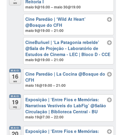
Reitoria I
sex
maio 9@16:00 – maio 30@19:00
Cine Paredão | ‘Wild At Heart’
@Bosque do CFH
maio 9@19:00 – 21:00
CineBuñuel | ‘La Patagonia rebelde’
@Sala de Projeção - Laboratório de
Estudos de Cinema - LEC | Bloco D - CCE
maio 9@19:00 – 21:00
MAIO
Cine Paredão | La Cocina
@Bosque do
16
CFH
sex
maio 16@19:00 – 21:00
MAIO
Exposição | ‘Entre Fios e Memórias:
19
Narrativas Vestíveis do LabFig’
@Salão
seg
Circulação | Biblioteca Central - BU
maio 19@7:30 – 22:00
MAIO
Exposição | ‘Entre Fios e Memórias:
20