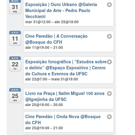
MAR
Exposição | Ouro Urbano
@Galeria
31
Municipal de Arte - Pedro Paulo
seg
Vecchietti
mar 31@12:00 – abr 25@18:00
ABR
Cine Paredão | A Conversação
11
@Bosque do CFH
sex
abr 11@19:00 – 21:00
ABR
Exposição fotográfica | “Estudos sobre
22
o delírio”
@Espaço Expositivo | Centro
ter
de Cultura e Eventos da UFSC
abr 22@7:00 – maio 31@19:00
ABR
Livro na Praça | Salim Miguel 100 anos
25
@Igrejinha da UFSC
sex
abr 25@18:00 – 20:00
Cine Paredão | Onda Nova
@Bosque
do CFH
abr 25@19:00 – 21:00