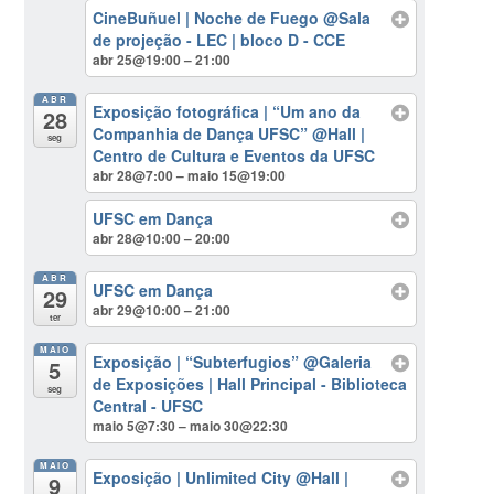
CineBuñuel | Noche de Fuego
@Sala
de projeção - LEC | bloco D - CCE
abr 25@19:00 – 21:00
ABR
Exposição fotográfica | “Um ano da
28
Companhia de Dança UFSC”
@Hall |
seg
Centro de Cultura e Eventos da UFSC
abr 28@7:00 – maio 15@19:00
UFSC em Dança
abr 28@10:00 – 20:00
ABR
UFSC em Dança
29
abr 29@10:00 – 21:00
ter
MAIO
Exposição | “Subterfugios”
@Galeria
5
de Exposições | Hall Principal - Biblioteca
seg
Central - UFSC
maio 5@7:30 – maio 30@22:30
MAIO
Exposição | Unlimited City
@Hall |
9