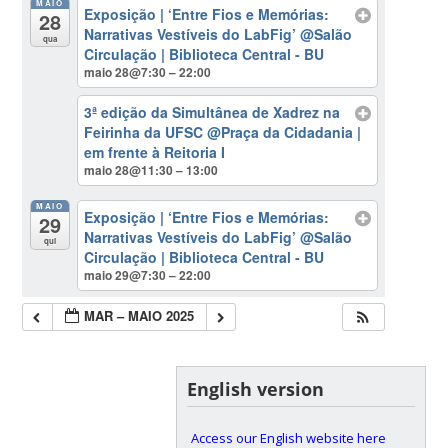
MAIO
Exposição | ‘Entre Fios e Memórias:
28
Narrativas Vestíveis do LabFig’
@Salão
qua
Circulação | Biblioteca Central - BU
maio 28@7:30 – 22:00
3ª edição da Simultânea de Xadrez na
Feirinha da UFSC
@Praça da Cidadania |
em frente à Reitoria I
maio 28@11:30 – 13:00
MAIO
Exposição | ‘Entre Fios e Memórias:
29
Narrativas Vestíveis do LabFig’
@Salão
qui
Circulação | Biblioteca Central - BU
maio 29@7:30 – 22:00
MAR – MAIO 2025
English version
Access our English website here