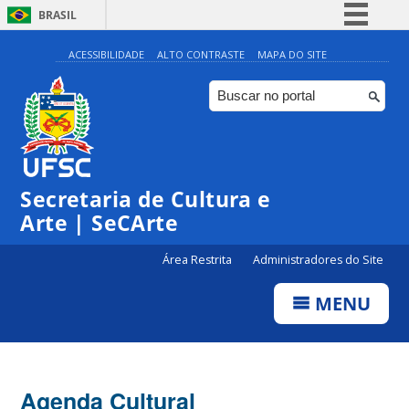
BRASIL
Simplifique!
ACESSIBILIDADE
ALTO CONTRASTE
MAPA DO SITE
Comunica BR
Participe
Acesso à informação
Legislação
Secretaria de Cultura e
Canais
Arte | SeCArte
Área Restrita
Administradores do Site
MENU
Agenda Cultural