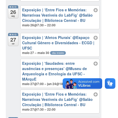
MAIO
Exposição | ‘Entre Fios e Memórias:
26
Narrativas Vestíveis do LabFig’
@Salão
seg
Circulação | Biblioteca Central - BU
maio 26@7:30 – 22:00
MAIO
Exposição | ‘Afetos Plurais’
@Espaço
27
Cultural Gênero e Diversidades - ECGD |
ter
UFSC
maio 27 – maio 30
dia inteiro
Exposição | ‘Saudades: entre
ausências e presenças’
@Museu de
Arqueologia e Etnologia da UFSC -
MArquE
maio 27@7:00 – jun 24@18:30
Exposição | ‘Entre Fios e Memórias:
Narrativas Vestíveis do LabFig’
@Salão
Circulação | Biblioteca Central - BU
maio 27@7:30 – 22:00