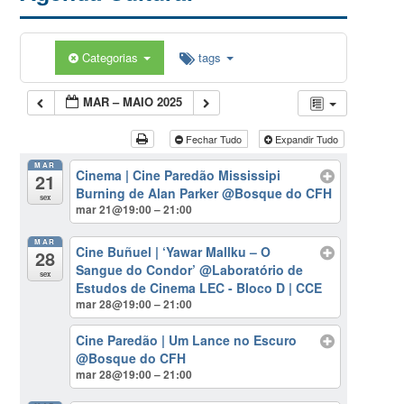
Categorias
tags
MAR – MAIO 2025
Fechar Tudo
Expandir Tudo
MAR
Cinema | Cine Paredão Mississipi
21
Burning de Alan Parker
@Bosque do CFH
sex
mar 21@19:00 – 21:00
MAR
Cine Buñuel | ‘Yawar Mallku – O
28
Sangue do Condor’
@Laboratório de
sex
Estudos de Cinema LEC - Bloco D | CCE
mar 28@19:00 – 21:00
Cine Paredão | Um Lance no Escuro
@Bosque do CFH
mar 28@19:00 – 21:00