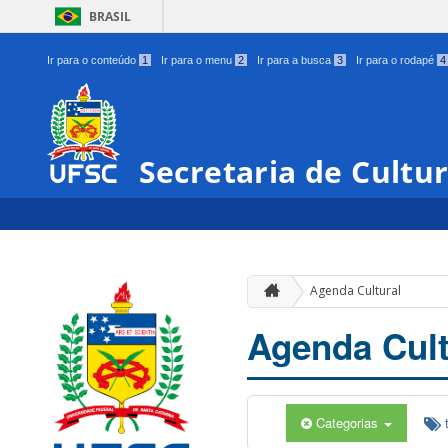
BRASIL
Ir para o conteúdo
1
Ir para o menu
2
Ir para a busca
3
Ir para o rodapé
4
Secretaria de Cultu
Agenda Cultural
Agenda Cult
Categorias