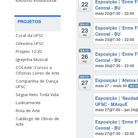
Racismo Institucional
Exposição | ‘Entre F
22
Central - BU
qui
maio 22@7:30 – 22:00
PROJETOS
MAIO
Exposição | ‘Entre F
23
Central - BU
Coral da UFSC
sex
maio 23@7:30 – 22:00
Orkextra UFSC
MAIO
Projeto 12:30
Exposição | ‘Entre F
26
Igrejinha Musical
Central - BU
seg
maio 26@7:30 – 22:00
COLArte -Cursos e
Oficinas Livres de Arte
MAIO
Exposição | ‘Afetos 
27
Companhia de Dança
maio 27 – maio 30
dia in
UFSC
ter
Segue Reto Toda Vida
Exposição | ‘Saudad
Ludicamente
UFSC - MArquE
maio 27@7:00 – jun 24
Rota de Arte
Catálogo de Obras de
Exposição | ‘Entre F
Arte
Central - BU
maio 27@7:30 – 22:00