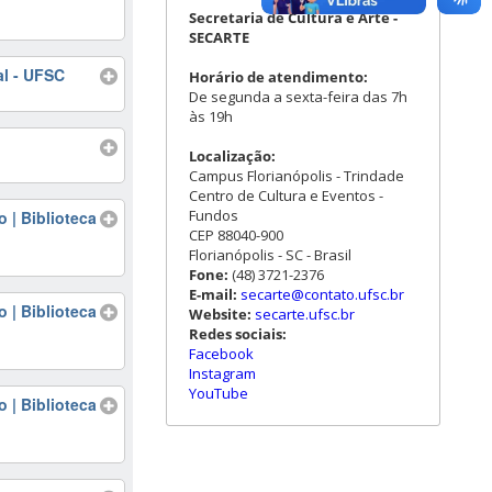
Secretaria de Cultura e Arte -
SECARTE
al - UFSC
Horário de atendimento:
De segunda a sexta-feira das 7h
às 19h
Localização:
Campus Florianópolis - Trindade
Centro de Cultura e Eventos -
Fundos
 | Biblioteca
CEP 88040-900
Florianópolis - SC - Brasil
Fone:
(48) 3721-2376
E-mail:
secarte@contato.ufsc.br
 | Biblioteca
Website:
secarte.ufsc.br
Redes sociais:
Facebook
Instagram
YouTube
 | Biblioteca