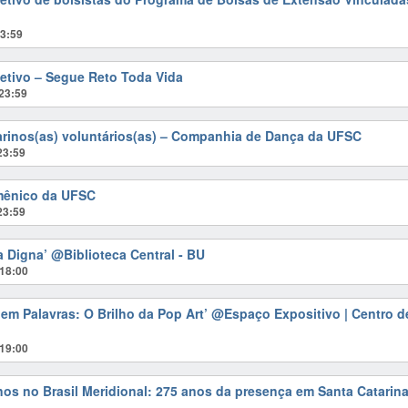
3:59
letivo – Segue Reto Toda Vida
23:59
ilarinos(as) voluntários(as) – Companhia de Dança da UFSC
23:59
umênico da UFSC
23:59
a Digna’
@Biblioteca Central - BU
18:00
 em Palavras: O Brilho da Pop Art’
@Espaço Expositivo | Centro de
19:00
nos no Brasil Meridional: 275 anos da presença em Santa Catarin