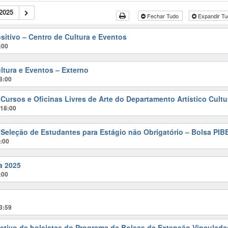
2025
Fechar Tudo
Expandir T
sitivo – Centro de Cultura e Eventos
:00
ultura e Eventos – Externo
8:00
s Cursos e Oficinas Livres de Arte do Departamento Artístico Cult
@18:00
e Seleção de Estudantes para Estágio não Obrigatório – Bolsa PIB
:00
ra 2025
:00
3:59
eletivo de bolsistas do Programa de Bolsas de Extensão Vinculad