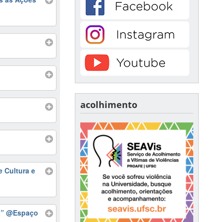
acolhimento
 Cultura e
a”
@Espaço