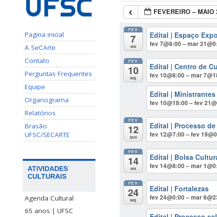
FEVEREIRO – MAIO 
FEV
Edital | Espaço Expo
Pagina inicial
7
fev 7@8:00 – mar 21@0
A SeCArte
sex
Contato
FEV
Edital | Centro de C
10
Perguntas Frequentes
fev 10@8:00 – mar 7@1
seg
Equipe
Edital | Ministrante
Organograma
fev 10@18:00 – fev 21
Relatórios
FEV
Edital | Processo d
Brasão
12
fev 12@7:00 – fev 19@0
UFSC/SECARTE
qua
FEV
Edital | Bolsa Cultu
14
fev 14@8:00 – mar 1@0
ATIVIDADES
sex
CULTURAIS
FEV
Edital | Fortalezas
24
fev 24@0:00 – mar 6@2
Agenda Cultural
seg
65 anos | UFSC
Edital | Processo s