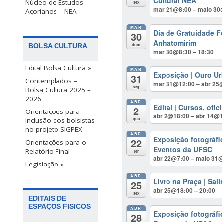
Cultural NEA
Núcleo de Estudos
sex
mar 21@8:00 – maio 3
Açorianos – NEA
MAR
Dia de Gratuidade F
30
Anhatomirim
dom
BOLSA CULTURA
mar 30@8:30 – 18:30
Edital Bolsa Cultura »
MAR
Exposição | Ouro U
31
Contemplados –
mar 31@12:00 – abr 25
seg
Bolsa Cultura 2025 –
2026
ABR
Edital | Cursos, ofi
2
Orientações para
abr 2@18:00 – abr 14@
qua
inclusão dos bolsistas
no projeto SIGPEX
ABR
Exposição fotográfi
22
Orientações para o
Eventos da UFSC
Relatório Final
ter
abr 22@7:00 – maio 31
Legislação »
ABR
Livro na Praça | Sa
25
abr 25@18:00 – 20:00
sex
EDITAIS DE
ESPAÇOS FISICOS
ABR
Exposição fotográf
28