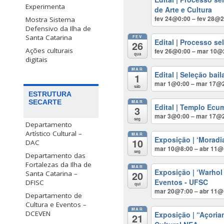
Experimenta
de Arte e Cultura
fev 24@0:00 – fev 28@2
Mostra Sistema
Defensivo da Ilha de
Santa Catarina
FEV
Edital | Processo se
26
Ações culturais
fev 26@0:00 – mar 10@
qua
digitais
MAR
Edital | Seleção ba
1
mar 1@0:00 – mar 17@
sáb
ESTRUTURA
SECARTE
MAR
Edital | Templo Ec
3
mar 3@0:00 – mar 17@
seg
Departamento
Artístico Cultural –
MAR
Exposição | ‘Moradi
10
DAC
mar 10@8:00 – abr 11@
seg
Departamento das
Fortalezas da Ilha de
MAR
Exposição | ‘Warhol
20
Santa Catarina –
Eventos - UFSC
DFISC
qui
mar 20@7:00 – abr 11@
Departamento de
Cultura e Eventos –
MAR
DCEVEN
Exposição | “Açoria
21