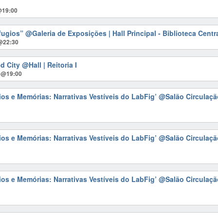
@19:00
rfugios”
@Galeria de Exposições | Hall Principal - Biblioteca Centr
@22:30
ed City
@Hall | Reitoria I
0@19:00
ios e Memórias: Narrativas Vestíveis do LabFig’
@Salão Circulação
ios e Memórias: Narrativas Vestíveis do LabFig’
@Salão Circulação
ios e Memórias: Narrativas Vestíveis do LabFig’
@Salão Circulação