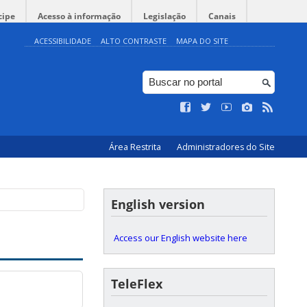
cipe
Acesso à informação
Legislação
Canais
ACESSIBILIDADE
ALTO CONTRASTE
MAPA DO SITE
Área Restrita
Administradores do Site
English version
Access our English website here
TeleFlex