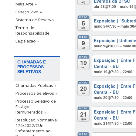
Eventos da UFSC
seg
Mais Arte »
abr 28@7:00 – maio 15
Espaço Vivo »
MAIO
Sistema de Reserva
Exposição | “Subte
5
maio 5@7:30 – maio 30
Termo de
seg
Responsabilidade
MAIO
Exposição | Unlimit
9
Legislação »
maio 9@16:00 – maio 3
sex
MAIO
Exposição | ‘Entre F
19
CHAMADAS E
Central - BU
PROCESSOS
seg
maio 19@7:30 – 22:00
SELETIVOS
MAIO
Chamadas Públicas »
Exposição | ‘Entre F
20
Central - BU
Processos Seletivos »
ter
maio 20@7:30 – 22:00
Processo Seletivo de
Estágios
MAIO
Exposição | ‘Entre F
Remunerados »
21
Central - BU
qua
Resolução Normativa
maio 21@7:30 – 22:00
175/2022/CUn –
Enfrentamento ao
MAIO