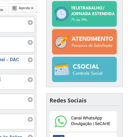
Agenda
udo
ural – DAC
E
Redes Sociais
as às Ações