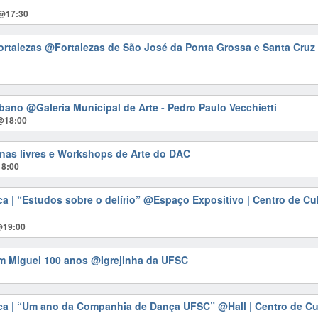
0@17:30
ortalezas
@Fortalezas de São José da Ponta Grossa e Santa Cruz
rbano
@Galeria Municipal de Arte - Pedro Paulo Vecchietti
@18:00
cinas livres e Workshops de Arte do DAC
18:00
ca | “Estudos sobre o delírio”
@Espaço Expositivo | Centro de Cul
@19:00
lim Miguel 100 anos
@Igrejinha da UFSC
ica | “Um ano da Companhia de Dança UFSC”
@Hall | Centro de Cu