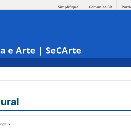
Simplifique!
Comunica BR
Parti
ra e Arte | SeCArte
ural
tags