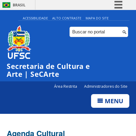
BRASIL
Simplifique!
ACESSIBILIDADE
ALTO CONTRASTE
MAPA DO SITE
Comunica BR
Participe
Acesso à informação
Legislação
Secretaria de Cultura e
Canais
Arte | SeCArte
Área Restrita
Administradores do Site
MENU
Agenda Cultural