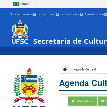
BRASIL
Ir para o conteúdo
1
Ir para o menu
2
Ir para a busca
3
Ir para o rodapé
4
Secretaria de Cultu
Agenda Cultural
Agenda Cult
Categorias
t