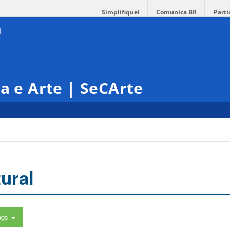
Simplifique!
Comunica BR
Parti
ra e Arte | SeCArte
ural
ags