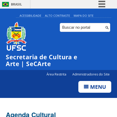
BRASIL
Simplifique!
ACESSIBILIDADE
ALTO CONTRASTE
MAPA DO SITE
Comunica BR
Participe
Acesso à informação
Legislação
Secretaria de Cultura e
Canais
Arte | SeCArte
Área Restrita
Administradores do Site
MENU
Agenda Cultural