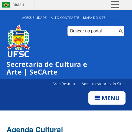
BRASIL
Simplifique!
ACESSIBILIDADE
ALTO CONTRASTE
MAPA DO SITE
Comunica BR
Participe
Acesso à informação
Legislação
Secretaria de Cultura e
Canais
Arte | SeCArte
Área Restrita
Administradores do Site
MENU
Agenda Cultural