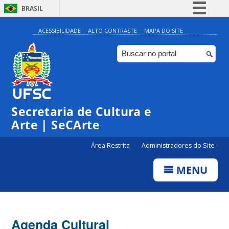
BRASIL
Simplifique!
ACESSIBILIDADE
ALTO CONTRASTE
MAPA DO SITE
Comunica BR
Participe
Acesso à informação
Legislação
Secretaria de Cultura e
Canais
Arte | SeCArte
Área Restrita
Administradores do Site
MENU
Agenda Cultural