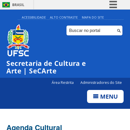
BRASIL
Simplifique!
ACESSIBILIDADE
ALTO CONTRASTE
MAPA DO SITE
Comunica BR
Participe
Acesso à informação
Legislação
Secretaria de Cultura e
Canais
Arte | SeCArte
Área Restrita
Administradores do Site
MENU
Agenda Cultural