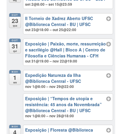
seg
set 2@8:00 – set 15@23:59
OUT
II Torneio de Xadrez Aberto UFSC
23
@Biblioteca Central - BU | UFSC
qua
out 23@18:00 – out 25@22:00
OUT
Exposição | Paixão, morte, ressurreição
31
e sacrilégio
@Hall | Bloco A | Centro de
qui
Filosofia e Ciências Humanas - CFH
out 31@19:00 – nov 22@19:00
NOV
Expedição Natureza da Ilha
1
@Biblioteca Central - UFSC
sex
nov 1@8:00 – nov 29@22:00
Exposição | “Tempos de utopia e
resistência: 45 anos da Novembrada”
@Biblioteca Central - BU | UFSC
nov 1@8:00 – nov 28@18:00
NOV
Exposição | Floresta
@Biblioteca
4