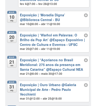
fev 4@7:00 – fev 28@13:00
MAR
Exposição | ‘Moradia Digna’
10
@Biblioteca Central - BU
seg
mar 10@8:00 – abr 11@18:00
MAR
Exposição | ‘Warhol em Palavras: O
20
Brilho da Pop Art’
@Espaço Expositivo |
qui
Centro de Cultura e Eventos - UFSC
mar 20@7:00 – abr 11@19:00
MAR
Exposição | “Açorianos no Brasil
21
Meridional: 275 anos da presença em
sex
Santa Catarina”
@Espaço Cultural NEA
mar 21@8:00 – maio 30@17:30
MAR
Exposição | Ouro Urbano
@Galeria
31
Municipal de Arte - Pedro Paulo
seg
Vecchietti
mar 31@12:00 – abr 25@18:00