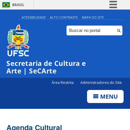
BRASIL
Simplifique!
ACESSIBILIDADE
ALTO CONTRASTE
MAPA DO SITE
Comunica BR
Participe
Acesso à informação
Legislação
Secretaria de Cultura e
Canais
Arte | SeCArte
Área Restrita
Administradores do Site
MENU
Agenda Cultural