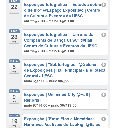
ABR
Exposição fotográfica | “Estudos sobre
22
o delírio”
@Espaço Expositivo | Centro
ter
de Cultura e Eventos da UFSC
abr 22@7:00 – maio 31@19:00
ABR
Exposição fotográfica | “Um ano da
28
Companhia de Dança UFSC”
@Hall |
seg
Centro de Cultura e Eventos da UFSC
abr 28@7:00 – maio 15@19:00
MAIO
Exposição | “Subterfugios”
@Galeria
5
de Exposições | Hall Principal - Biblioteca
seg
Central - UFSC
maio 5@7:30 – maio 30@22:30
MAIO
Exposição | Unlimited City
@Hall |
9
Reitoria I
sex
maio 9@16:00 – maio 30@19:00
MAIO
Exposição | ‘Entre Fios e Memórias:
19
Narrativas Vestíveis do LabFig’
@Salão
seg