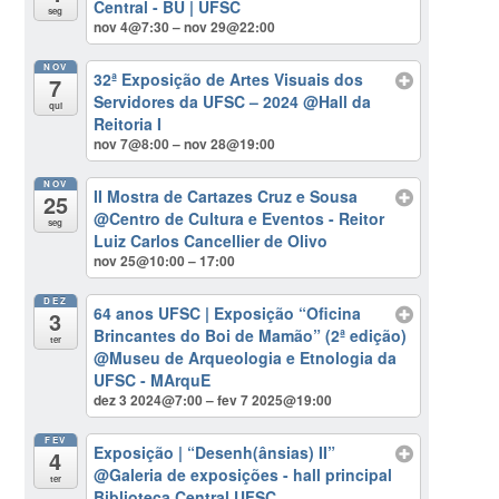
Central - BU | UFSC
seg
nov 4@7:30 – nov 29@22:00
NOV
32ª Exposição de Artes Visuais dos
7
Servidores da UFSC – 2024
@Hall da
qui
Reitoria I
nov 7@8:00 – nov 28@19:00
NOV
II Mostra de Cartazes Cruz e Sousa
25
@Centro de Cultura e Eventos - Reitor
seg
Luiz Carlos Cancellier de Olivo
nov 25@10:00 – 17:00
DEZ
64 anos UFSC | Exposição “Oficina
3
Brincantes do Boi de Mamão” (2ª edição)
ter
@Museu de Arqueologia e Etnologia da
UFSC - MArquE
dez 3 2024@7:00 – fev 7 2025@19:00
FEV
Exposição | “Desenh(ânsias) II”
4
@Galeria de exposições - hall principal
ter
Biblioteca Central UFSC