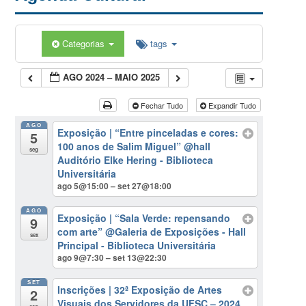
Categorias
tags
AGO 2024 – MAIO 2025
Fechar Tudo
Expandir Tudo
AGO
Exposição | “Entre pinceladas e cores:
5
100 anos de Salim Miguel”
@hall
seg
Auditório Elke Hering - Biblioteca
Universitária
ago 5@15:00 – set 27@18:00
AGO
Exposição | “Sala Verde: repensando
9
com arte”
@Galeria de Exposições - Hall
sex
Principal - Biblioteca Universitária
ago 9@7:30 – set 13@22:30
SET
Inscrições | 32ª Exposição de Artes
2
Visuais dos Servidores da UFSC – 2024