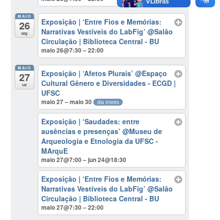
MAIO
Exposição | ‘Entre Fios e Memórias:
26
Narrativas Vestíveis do LabFig’
@Salão
seg
Circulação | Biblioteca Central - BU
maio 26@7:30 – 22:00
MAIO
Exposição | ‘Afetos Plurais’
@Espaço
27
Cultural Gênero e Diversidades - ECGD |
ter
UFSC
maio 27 – maio 30
dia inteiro
Exposição | ‘Saudades: entre
ausências e presenças’
@Museu de
Arqueologia e Etnologia da UFSC -
MArquE
maio 27@7:00 – jun 24@18:30
Exposição | ‘Entre Fios e Memórias:
Narrativas Vestíveis do LabFig’
@Salão
Circulação | Biblioteca Central - BU
maio 27@7:30 – 22:00