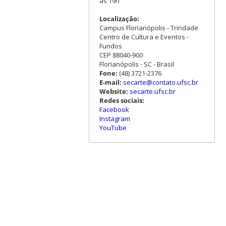
às 19h
Localização:
Campus Florianópolis - Trindade
Centro de Cultura e Eventos -
Fundos
CEP 88040-900
Florianópolis - SC - Brasil
Fone:
(48) 3721-2376
E-mail:
secarte@contato.ufsc.br
Website:
secarte.ufsc.br
Redes sociais:
Facebook
Instagram
YouTube