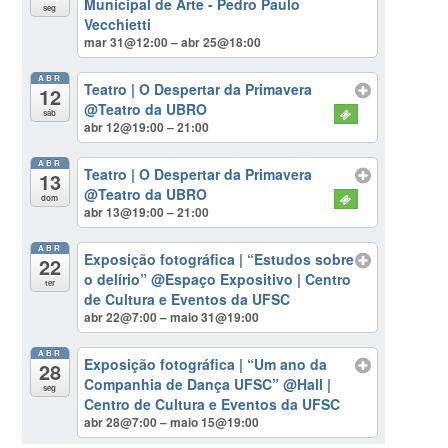
Municipal de Arte - Pedro Paulo
seg
Vecchietti
mar 31@12:00 – abr 25@18:00
ABR
Teatro | O Despertar da Primavera
12
@Teatro da UBRO
sáb
abr 12@19:00 – 21:00
ABR
Teatro | O Despertar da Primavera
13
@Teatro da UBRO
dom
abr 13@19:00 – 21:00
ABR
Exposição fotográfica | “Estudos sobre
22
o delírio”
@Espaço Expositivo | Centro
ter
de Cultura e Eventos da UFSC
abr 22@7:00 – maio 31@19:00
ABR
Exposição fotográfica | “Um ano da
28
Companhia de Dança UFSC”
@Hall |
seg
Centro de Cultura e Eventos da UFSC
abr 28@7:00 – maio 15@19:00