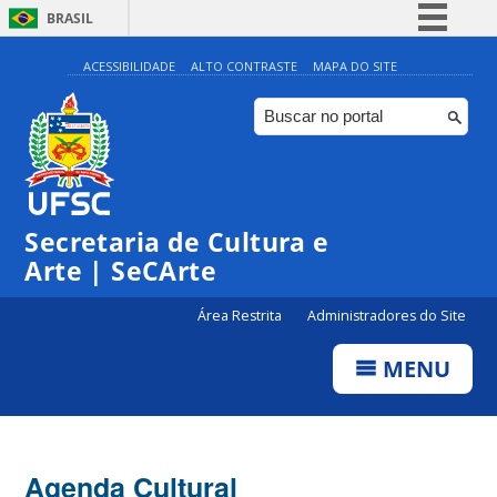
BRASIL
Simplifique!
ACESSIBILIDADE
ALTO CONTRASTE
MAPA DO SITE
Comunica BR
Participe
Acesso à informação
Legislação
Secretaria de Cultura e
Canais
Arte | SeCArte
Área Restrita
Administradores do Site
MENU
Agenda Cultural