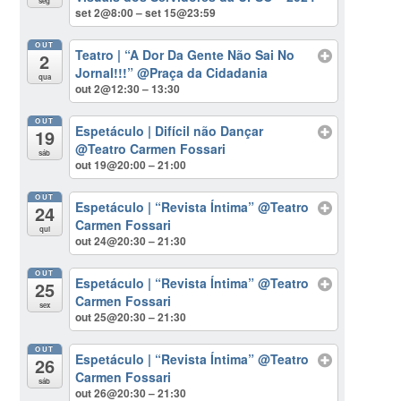
seg
set 2@8:00 – set 15@23:59
OUT
Teatro | “A Dor Da Gente Não Sai No
2
Jornal!!!”
@Praça da Cidadania
qua
out 2@12:30 – 13:30
OUT
Espetáculo | Difícil não Dançar
19
@Teatro Carmen Fossari
sáb
out 19@20:00 – 21:00
OUT
Espetáculo | “Revista Íntima”
@Teatro
24
Carmen Fossari
qui
out 24@20:30 – 21:30
OUT
Espetáculo | “Revista Íntima”
@Teatro
25
Carmen Fossari
sex
out 25@20:30 – 21:30
OUT
Espetáculo | “Revista Íntima”
@Teatro
26
Carmen Fossari
sáb
out 26@20:30 – 21:30