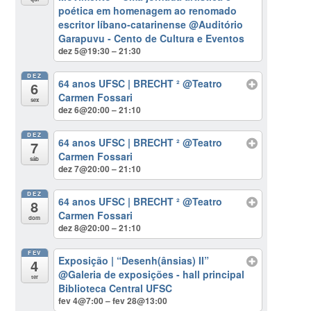
poética em homenagem ao renomado
escritor líbano-catarinense
@Auditório
Garapuvu - Cento de Cultura e Eventos
dez 5@19:30 – 21:30
DEZ
64 anos UFSC | BRECHT ²
@Teatro
6
Carmen Fossari
sex
dez 6@20:00 – 21:10
DEZ
64 anos UFSC | BRECHT ²
@Teatro
7
Carmen Fossari
sáb
dez 7@20:00 – 21:10
DEZ
64 anos UFSC | BRECHT ²
@Teatro
8
Carmen Fossari
dom
dez 8@20:00 – 21:10
FEV
Exposição | “Desenh(ânsias) II”
4
@Galeria de exposições - hall principal
ter
Biblioteca Central UFSC
fev 4@7:00 – fev 28@13:00