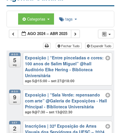
Categorias
tags
AGO 2024 – ABR 2025
Fechar Tudo
Expandir Tudo
AGO
Exposição | “Entre pinceladas e cores:
5
100 anos de Salim Miguel”
@hall
seg
Auditório Elke Hering - Biblioteca
Universitária
ago 5@15:00 – set 27@18:00
AGO
Exposição | “Sala Verde: repensando
9
com arte”
@Galeria de Exposições - Hall
sex
Principal - Biblioteca Universitária
ago 9@7:30 – set 13@22:30
SET
Inscrições | 32ª Exposição de Artes
2
Visuais dos Servidores da UFSC – 2024