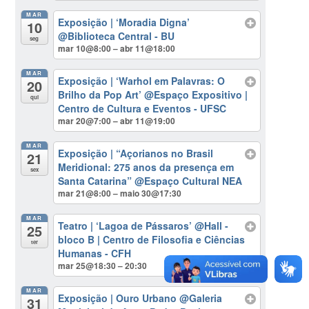
MAR
Exposição | ‘Moradia Digna’
10
@Biblioteca Central - BU
seg
mar 10@8:00 – abr 11@18:00
MAR
Exposição | ‘Warhol em Palavras: O
20
Brilho da Pop Art’
@Espaço Expositivo |
qui
Centro de Cultura e Eventos - UFSC
mar 20@7:00 – abr 11@19:00
MAR
Exposição | “Açorianos no Brasil
21
Meridional: 275 anos da presença em
sex
Santa Catarina”
@Espaço Cultural NEA
mar 21@8:00 – maio 30@17:30
MAR
Teatro | ‘Lagoa de Pássaros’
@Hall -
25
bloco B | Centro de Filosofia e Ciências
ter
Humanas - CFH
mar 25@18:30 – 20:30
MAR
Exposição | Ouro Urbano
@Galeria
31