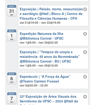
OUT
Exposição | Paixão, morte, ressurreição
31
e sacrilégio
@Hall | Bloco A | Centro de
qui
Filosofia e Ciências Humanas - CFH
out 31@19:00 – nov 22@19:00
NOV
Expedição Natureza da Ilha
1
@Biblioteca Central - UFSC
sex
nov 1@8:00 – nov 29@22:00
Exposição | “Tempos de utopia e
resistência: 45 anos da Novembrada”
@Biblioteca Central - BU | UFSC
nov 1@8:00 – nov 28@18:00
NOV
Espetáculo | “A Força da Água”
6
@Teatro Carmen Fossari
qua
nov 6@20:00 – 22:00
NOV
32ª Exposição de Artes Visuais dos
7
Servidores da UFSC – 2024
@Hall da
qui