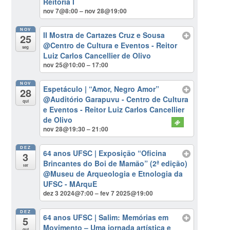
Reitoria I
nov 7@8:00 – nov 28@19:00
NOV
II Mostra de Cartazes Cruz e Sousa
25
@Centro de Cultura e Eventos - Reitor
seg
Luiz Carlos Cancellier de Olivo
nov 25@10:00 – 17:00
NOV
Espetáculo | “Amor, Negro Amor”
28
@Auditório Garapuvu - Centro de Cultura
qui
e Eventos - Reitor Luiz Carlos Cancellier
de Olivo
nov 28@19:30 – 21:00
DEZ
64 anos UFSC | Exposição “Oficina
3
Brincantes do Boi de Mamão” (2ª edição)
ter
@Museu de Arqueologia e Etnologia da
UFSC - MArquE
dez 3 2024@7:00 – fev 7 2025@19:00
DEZ
64 anos UFSC | Salim: Memórias em
5
Movimento – Uma jornada artística e
qui