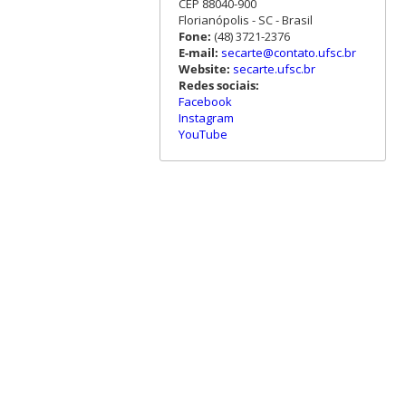
CEP 88040-900
Florianópolis - SC - Brasil
Fone:
(48) 3721-2376
E-mail:
secarte@contato.ufsc.br
Website:
secarte.ufsc.br
Redes sociais:
Facebook
Instagram
YouTube