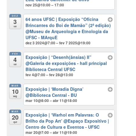
nov 25@10:00 – 17:00
DEZ
64 anos UFSC | Exposição “Oficina
3
Brincantes do Boi de Mamão” (2ª edição)
ter
@Museu de Arqueologia e Etnologia da
UFSC - MArquE
dez 3 2024@7:00 – fev 7 2025@19:00
FEV
Exposição | “Desenh(ânsias) II”
4
@Galeria de exposições - hall principal
ter
Biblioteca Central UFSC
fev 4@7:00 – fev 28@13:00
MAR
Exposição | ‘Moradia Digna’
10
@Biblioteca Central - BU
seg
mar 10@8:00 – abr 11@18:00
MAR
Exposição | ‘Warhol em Palavras: O
20
Brilho da Pop Art’
@Espaço Expositivo |
qui
Centro de Cultura e Eventos - UFSC
mar 20@7:00 – abr 11@19:00