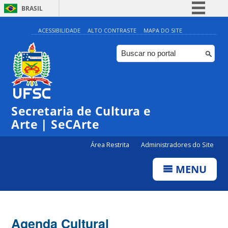
BRASIL
Simplifique!
ACESSIBILIDADE
ALTO CONTRASTE
MAPA DO SITE
Comunica BR
Participe
Acesso à informação
Legislação
Secretaria de Cultura e
Canais
Arte | SeCArte
Área Restrita
Administradores do Site
MENU
Agenda Cultural