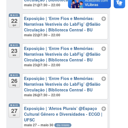
maio 21@7:30 – 22:00
MAIO
Exposição | ‘Entre Fios e Memórias:
22
Narrativas Vestíveis do LabFig’
@Salão
qui
Circulação | Biblioteca Central - BU
maio 22@7:30 – 22:00
MAIO
Exposição | ‘Entre Fios e Memórias:
23
Narrativas Vestíveis do LabFig’
@Salão
sex
Circulação | Biblioteca Central - BU
maio 23@7:30 – 22:00
MAIO
Exposição | ‘Entre Fios e Memórias:
26
Narrativas Vestíveis do LabFig’
@Salão
seg
Circulação | Biblioteca Central - BU
maio 26@7:30 – 22:00
MAIO
Exposição | ‘Afetos Plurais’
@Espaço
27
Cultural Gênero e Diversidades - ECGD |
ter
UFSC
maio 27 – maio 30
dia inteiro