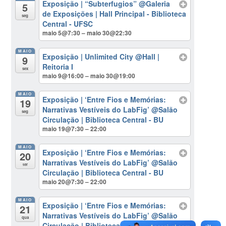
Exposição | “Subterfugios”
@Galeria
5
de Exposições | Hall Principal - Biblioteca
seg
Central - UFSC
maio 5@7:30 – maio 30@22:30
MAIO
Exposição | Unlimited City
@Hall |
9
Reitoria I
sex
maio 9@16:00 – maio 30@19:00
MAIO
Exposição | ‘Entre Fios e Memórias:
19
Narrativas Vestíveis do LabFig’
@Salão
seg
Circulação | Biblioteca Central - BU
maio 19@7:30 – 22:00
MAIO
Exposição | ‘Entre Fios e Memórias:
20
Narrativas Vestíveis do LabFig’
@Salão
ter
Circulação | Biblioteca Central - BU
maio 20@7:30 – 22:00
MAIO
Exposição | ‘Entre Fios e Memórias:
21
Narrativas Vestíveis do LabFig’
@Salão
qua
Circulação | Biblioteca Central - BU