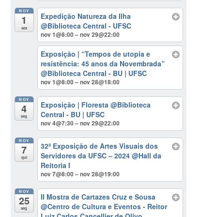
NOV
Expedição Natureza da Ilha
1
@Biblioteca Central - UFSC
sex
nov 1@8:00 – nov 29@22:00
Exposição | “Tempos de utopia e
resistência: 45 anos da Novembrada”
@Biblioteca Central - BU | UFSC
nov 1@8:00 – nov 28@18:00
NOV
Exposição | Floresta
@Biblioteca
4
Central - BU | UFSC
seg
nov 4@7:30 – nov 29@22:00
NOV
32ª Exposição de Artes Visuais dos
7
Servidores da UFSC – 2024
@Hall da
qui
Reitoria I
nov 7@8:00 – nov 28@19:00
NOV
II Mostra de Cartazes Cruz e Sousa
25
@Centro de Cultura e Eventos - Reitor
seg
Luiz Carlos Cancellier de Olivo