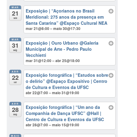
MAR
Exposição | “Açorianos no Brasil
21
Meridional: 275 anos da presença em
sex
Santa Catarina”
@Espaço Cultural NEA
mar 21@8:00 – maio 30@17:30
MAR
Exposição | Ouro Urbano
@Galeria
31
Municipal de Arte - Pedro Paulo
seg
Vecchietti
mar 31@12:00 – abr 25@18:00
ABR
Exposição fotográfica | “Estudos sobre
22
o delírio”
@Espaço Expositivo | Centro
ter
de Cultura e Eventos da UFSC
abr 22@7:00 – maio 31@19:00
ABR
Exposição fotográfica | “Um ano da
28
Companhia de Dança UFSC”
@Hall |
seg
Centro de Cultura e Eventos da UFSC
abr 28@7:00 – maio 15@19:00
MAIO