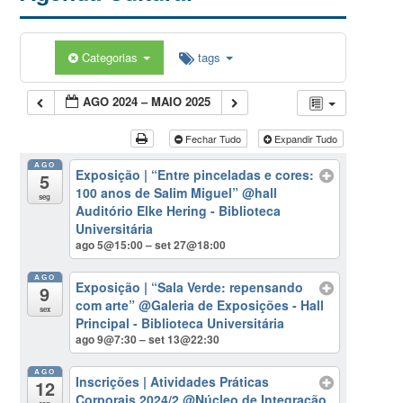
Categorias
tags
AGO 2024 – MAIO 2025
Fechar Tudo
Expandir Tudo
AGO
Exposição | “Entre pinceladas e cores:
5
100 anos de Salim Miguel”
@hall
seg
Auditório Elke Hering - Biblioteca
Universitária
ago 5@15:00 – set 27@18:00
AGO
Exposição | “Sala Verde: repensando
9
com arte”
@Galeria de Exposições - Hall
sex
Principal - Biblioteca Universitária
ago 9@7:30 – set 13@22:30
AGO
Inscrições | Atividades Práticas
12
Corporais 2024/2
@Núcleo de Integração