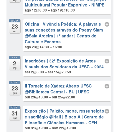
seg
Multicultural Popular Esportivo - NIMPE
ago 12@8:00 – ago 19@18:00
AGO
Oficina | Vivência Poética: A palavra e
23
suas conexões através do Poetry Slam
sex
@Sala Aroeira | 1º andar | Centro de
Cultura e Eventos
ago 23@14:30 – 16:30
SET
Inscrições | 32ª Exposição de Artes
2
Visuais dos Servidores da UFSC – 2024
seg
set 2@8:00 – set 15@23:59
OUT
II Torneio de Xadrez Aberto UFSC
23
@Biblioteca Central - BU | UFSC
qua
out 23@18:00 – out 25@22:00
OUT
Exposição | Paixão, morte, ressurreição
31
e sacrilégio
@Hall | Bloco A | Centro de
qui
Filosofia e Ciências Humanas - CFH
out 31@19:00 – nov 22@19:00