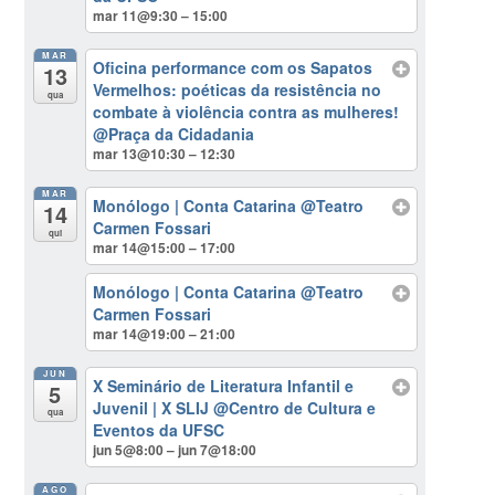
mar 11@9:30 – 15:00
MAR
Oficina performance com os Sapatos
13
Vermelhos: poéticas da resistência no
qua
combate à violência contra as mulheres!
@Praça da Cidadania
mar 13@10:30 – 12:30
MAR
Monólogo | Conta Catarina
@Teatro
14
Carmen Fossari
qui
mar 14@15:00 – 17:00
Monólogo | Conta Catarina
@Teatro
Carmen Fossari
mar 14@19:00 – 21:00
JUN
X Seminário de Literatura Infantil e
5
Juvenil | X SLIJ
@Centro de Cultura e
qua
Eventos da UFSC
jun 5@8:00 – jun 7@18:00
AGO