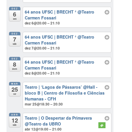
DEZ
64 anos UFSC | BRECHT ²
@Teatro
6
Carmen Fossari
sex
dez 6@20:00 – 21:10
DEZ
64 anos UFSC | BRECHT ²
@Teatro
7
Carmen Fossari
sáb
dez 7@20:00 – 21:10
DEZ
64 anos UFSC | BRECHT ²
@Teatro
8
Carmen Fossari
dom
dez 8@20:00 – 21:10
MAR
Teatro | ‘Lagoa de Pássaros’
@Hall -
25
bloco B | Centro de Filosofia e Ciências
ter
Humanas - CFH
mar 25@18:30 – 20:30
ABR
Teatro | O Despertar da Primavera
12
@Teatro da UBRO
sáb
abr 12@19:00 – 21:00