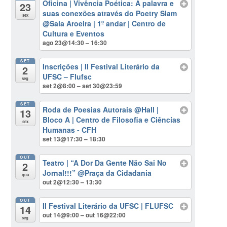
Oficina | Vivência Poética: A palavra e
23
suas conexões através do Poetry Slam
sex
@Sala Aroeira | 1º andar | Centro de
Cultura e Eventos
ago 23@14:30 – 16:30
SET
Inscrições | II Festival Literário da
2
UFSC – Flufsc
seg
set 2@8:00 – set 30@23:59
SET
Roda de Poesias Autorais
@Hall |
13
Bloco A | Centro de Filosofia e Ciências
sex
Humanas - CFH
set 13@17:30 – 18:30
OUT
Teatro | “A Dor Da Gente Não Sai No
2
Jornal!!!”
@Praça da Cidadania
qua
out 2@12:30 – 13:30
OUT
II Festival Literário da UFSC | FLUFSC
14
out 14@9:00 – out 16@22:00
seg