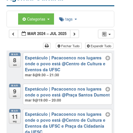
Categorias
tags
MAR 2024 – JUL 2025
Fechar Tudo
Expandir Tudo
MAR
Espetáculo | Pacacoenco nos lugares
8
onde o povo está
@Centro de Cultura e
sex
Eventos da UFSC
mar 8@9:30 – 21:30
MAR
Espetáculo | Pacacoenco nos lugares
9
onde o povo está
@Praça Santos Dumont
sáb
mar 9@19:00 – 20:00
MAR
Espetáculo | Pacacoenco nos lugares
11
onde o povo está
@Centro de Cultura e
seg
Eventos da UFSC e Praça da Cidadania
da UFSC