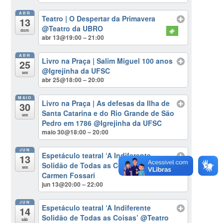
ABR
Teatro | O Despertar da Primavera
13
@Teatro da UBRO
dom
abr 13@19:00 – 21:00
ABR
Livro na Praça | Salim Miguel 100 anos
25
@Igrejinha da UFSC
sex
abr 25@18:00 – 20:00
MAIO
Livro na Praça | As defesas da Ilha de
30
Santa Catarina e do Rio Grande de São
sex
Pedro em 1786
@Igrejinha da UFSC
maio 30@18:00 – 20:00
JUN
Espetáculo teatral ‘A Indiferente
13
Solidão de Todas as Coisas’
@Teatro
sex
Carmen Fossari
jun 13@20:00 – 22:00
JUN
Espetáculo teatral ‘A Indiferente
14
Solidão de Todas as Coisas’
@Teatro
sáb