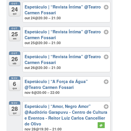
OUT
Espetáculo | “Revista Íntima”
@Teatro
24
Carmen Fossari
qui
out 24@20:30 – 21:30
OUT
Espetáculo | “Revista Íntima”
@Teatro
25
Carmen Fossari
sex
out 25@20:30 – 21:30
OUT
Espetáculo | “Revista Íntima”
@Teatro
26
Carmen Fossari
sáb
out 26@20:30 – 21:30
NOV
Espetáculo | “A Força da Água”
6
@Teatro Carmen Fossari
qua
nov 6@20:00 – 22:00
NOV
Espetáculo | “Amor, Negro Amor”
28
@Auditório Garapuvu - Centro de Cultura
qui
e Eventos - Reitor Luiz Carlos Cancellier
de Olivo
nov 28@19:30 – 21:00