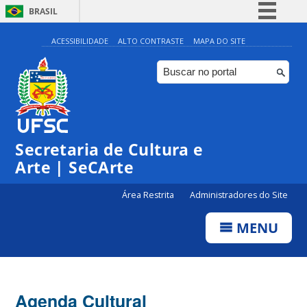
BRASIL
Simplifique!
ACESSIBILIDADE
ALTO CONTRASTE
MAPA DO SITE
Comunica BR
Participe
Acesso à informação
Legislação
Secretaria de Cultura e
Canais
Arte | SeCArte
Área Restrita
Administradores do Site
MENU
Agenda Cultural