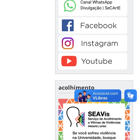
acolhimento