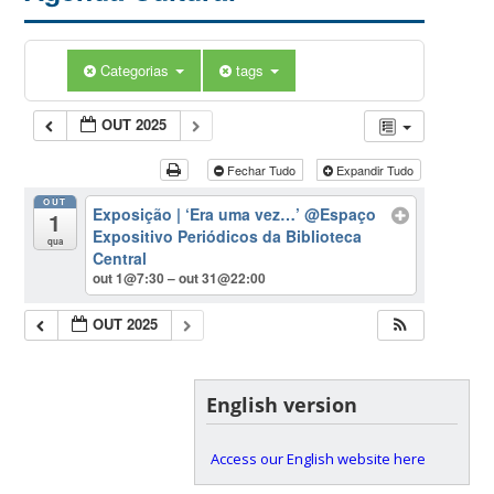
Categorias
tags
OUT 2025
Fechar Tudo
Expandir Tudo
OUT
Exposição | ‘Era uma vez…’
@Espaço
1
Expositivo Periódicos da Biblioteca
qua
Central
out 1@7:30 – out 31@22:00
OUT 2025
English version
Access our English website here