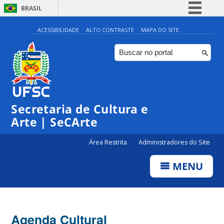
BRASIL
Simplifique!
ACESSIBILIDADE
ALTO CONTRASTE
MAPA DO SITE
Comunica BR
Participe
Acesso à informação
Legislação
Secretaria de Cultura e
Canais
Arte | SeCArte
Área Restrita
Administradores do Site
MENU
Agenda Cultural