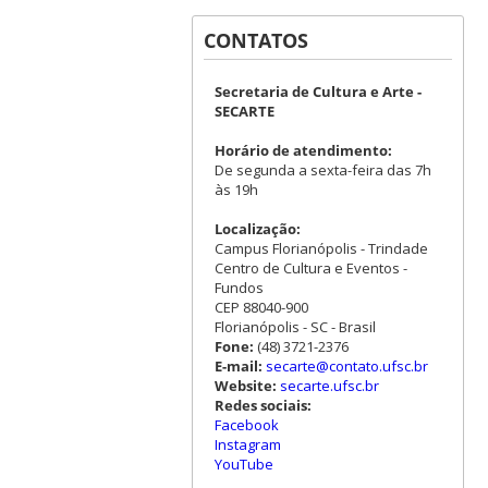
CONTATOS
Secretaria de Cultura e Arte -
SECARTE
Horário de atendimento:
De segunda a sexta-feira das 7h
às 19h
Localização:
Campus Florianópolis - Trindade
Centro de Cultura e Eventos -
Fundos
CEP 88040-900
Florianópolis - SC - Brasil
Fone:
(48) 3721-2376
E-mail:
secarte@contato.ufsc.br
Website:
secarte.ufsc.br
Redes sociais:
Facebook
Instagram
YouTube