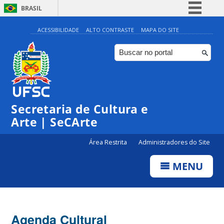
BRASIL
Simplifique!
ACESSIBILIDADE
ALTO CONTRASTE
MAPA DO SITE
Comunica BR
Participe
Acesso à informação
Legislação
Secretaria de Cultura e
Canais
Arte | SeCArte
Área Restrita
Administradores do Site
MENU
Agenda Cultural