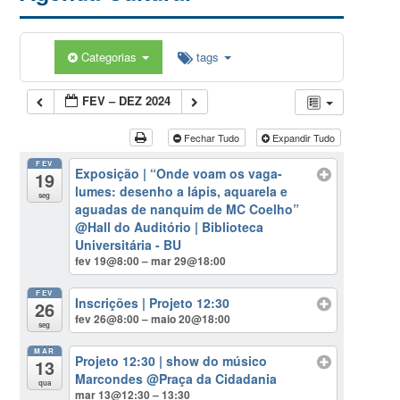
Categorias
tags
FEV – DEZ 2024
Fechar Tudo
Expandir Tudo
FEV
Exposição | “Onde voam os vaga-
19
lumes: desenho a lápis, aquarela e
seg
aguadas de nanquim de MC Coelho”
@Hall do Auditório | Biblioteca
Universitária - BU
fev 19@8:00 – mar 29@18:00
FEV
Inscrições | Projeto 12:30
26
fev 26@8:00 – maio 20@18:00
seg
MAR
Projeto 12:30 | show do músico
13
Marcondes
@Praça da Cidadania
qua
mar 13@12:30 – 13:30