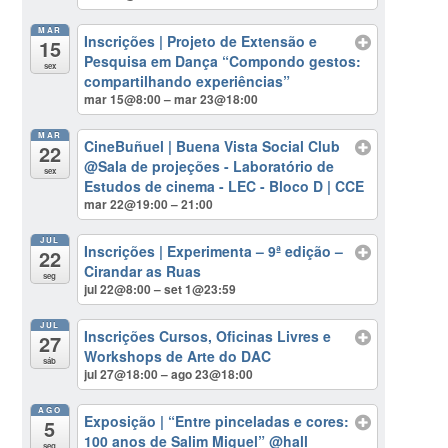
MAR
Inscrições | Projeto de Extensão e
15
Pesquisa em Dança “Compondo gestos:
sex
compartilhando experiências”
mar 15@8:00 – mar 23@18:00
MAR
CineBuñuel | Buena Vista Social Club
22
@Sala de projeções - Laboratório de
sex
Estudos de cinema - LEC - Bloco D | CCE
mar 22@19:00 – 21:00
JUL
Inscrições | Experimenta – 9ª edição –
22
Cirandar as Ruas
seg
jul 22@8:00 – set 1@23:59
JUL
Inscrições Cursos, Oficinas Livres e
27
Workshops de Arte do DAC
sáb
jul 27@18:00 – ago 23@18:00
AGO
Exposição | “Entre pinceladas e cores:
5
100 anos de Salim Miguel”
@hall
seg