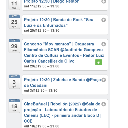
Projeto 12:30 | Diego Nestor
11
set 11@12:30 – 13:30
qua
SET
Projeto 12:30 | Banda de Rock “Seu
25
Luiz e os Enfurnados”
qua
set 25@12:30 – 13:30
SET
Concerto “Movimentos” | Orquestra
29
Filarmônica SCAR
@Auditório Garapuvu -
dom
Centro de Cultura e Eventos - Reitor Luiz
Carlos Cancellier de Olivo
set 29@19:00 – 21:00
OUT
Projeto 12:30 | Zabeba e Banda
@Praça
3
da Cidadani
qui
out 3@12:30 – 13:30
OUT
CineBuñuel | Rebelión (2022)
@Sala de
18
projeção - Laboratório de Estudos de
sex
Cinema (LEC) - primeiro andar Bloco D |
CCE
out 18@19:00 – 21:00