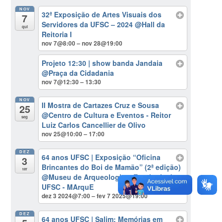
NOV
32ª Exposição de Artes Visuais dos
7
Servidores da UFSC – 2024
@Hall da
qui
Reitoria I
nov 7@8:00 – nov 28@19:00
Projeto 12:30 | show banda Jandaia
@Praça da Cidadania
nov 7@12:30 – 13:30
NOV
II Mostra de Cartazes Cruz e Sousa
25
@Centro de Cultura e Eventos - Reitor
seg
Luiz Carlos Cancellier de Olivo
nov 25@10:00 – 17:00
DEZ
64 anos UFSC | Exposição “Oficina
3
Brincantes do Boi de Mamão” (2ª edição)
ter
@Museu de Arqueologia e Etnologia da
UFSC - MArquE
dez 3 2024@7:00 – fev 7 2025@19:00
DEZ
64 anos UFSC | Salim: Memórias em