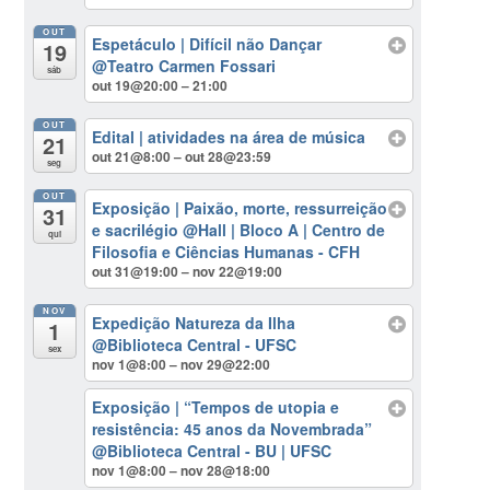
OUT
Espetáculo | Difícil não Dançar
19
@Teatro Carmen Fossari
sáb
out 19@20:00 – 21:00
OUT
Edital | atividades na área de música
21
out 21@8:00 – out 28@23:59
seg
OUT
Exposição | Paixão, morte, ressurreição
31
e sacrilégio
@Hall | Bloco A | Centro de
qui
Filosofia e Ciências Humanas - CFH
out 31@19:00 – nov 22@19:00
NOV
Expedição Natureza da Ilha
1
@Biblioteca Central - UFSC
sex
nov 1@8:00 – nov 29@22:00
Exposição | “Tempos de utopia e
resistência: 45 anos da Novembrada”
@Biblioteca Central - BU | UFSC
nov 1@8:00 – nov 28@18:00