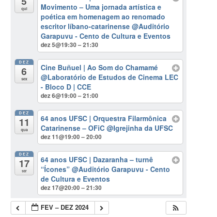
5
Movimento – Uma jornada artística e
qui
poética em homenagem ao renomado
escritor líbano-catarinense
@Auditório
Garapuvu - Cento de Cultura e Eventos
dez 5@19:30 – 21:30
DEZ
Cine Buñuel | Ao Som do Chamamé
6
@Laboratório de Estudos de Cinema LEC
sex
- Bloco D | CCE
dez 6@19:00 – 21:00
DEZ
64 anos UFSC | Orquestra Filarmônica
11
Catarinense – OFiC
@Igrejinha da UFSC
qua
dez 11@19:00 – 20:00
DEZ
64 anos UFSC | Dazaranha – turnê
17
“Ícones”
@Auditório Garapuvu - Cento
ter
de Cultura e Eventos
dez 17@20:00 – 21:30
FEV – DEZ 2024