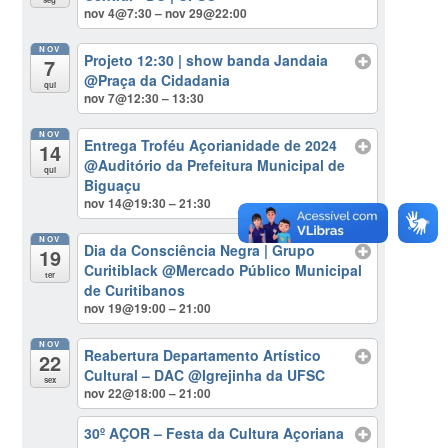
nov 4@7:30 – nov 29@22:00
NOV
Projeto 12:30 | show banda Jandaia
7
@Praça da Cidadania
qui
nov 7@12:30 – 13:30
NOV
Entrega Troféu Açorianidade de 2024
14
@Auditório da Prefeitura Municipal de
qui
Biguaçu
nov 14@19:30 – 21:30
NOV
Dia da Consciência Negra | Grupo
19
Curitiblack
@Mercado Público Municipal
ter
de Curitibanos
nov 19@19:00 – 21:00
NOV
Reabertura Departamento Artístico
22
Cultural – DAC
@Igrejinha da UFSC
sex
nov 22@18:00 – 21:00
30º AÇOR – Festa da Cultura Açoriana