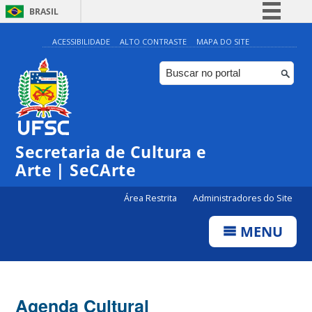
BRASIL
Simplifique!
ACESSIBILIDADE
ALTO CONTRASTE
MAPA DO SITE
Comunica BR
Participe
Acesso à informação
Legislação
Secretaria de Cultura e
Canais
Arte | SeCArte
Área Restrita
Administradores do Site
MENU
Agenda Cultural