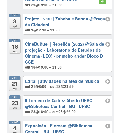
set 29@19:00 – 21:00
OUT
Projeto 12:30 | Zabeba e Banda
@Praça
3
da Cidadani
qui
out 3@12:30 – 13:30
OUT
CineBuñuel | Rebelión (2022)
@Sala de
18
projeção - Laboratório de Estudos de
sex
Cinema (LEC) - primeiro andar Bloco D |
CCE
out 18@19:00 – 21:00
OUT
Edital | atividades na área de música
21
out 21@8:00 – out 28@23:59
seg
OUT
II Torneio de Xadrez Aberto UFSC
23
@Biblioteca Central - BU | UFSC
qua
out 23@18:00 – out 25@22:00
NOV
Exposição | Floresta
@Biblioteca
4
Central - BU | UFSC
seg