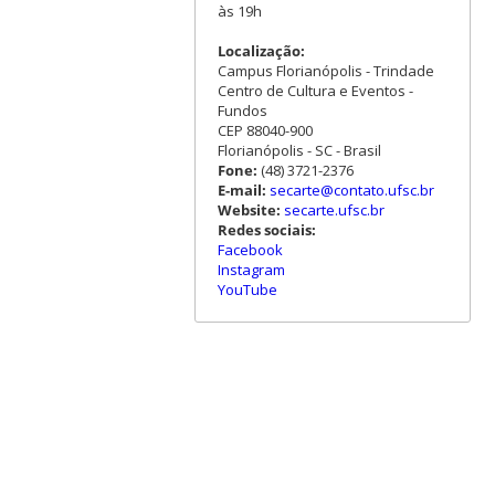
às 19h
Localização:
Campus Florianópolis - Trindade
Centro de Cultura e Eventos -
Fundos
CEP 88040-900
Florianópolis - SC - Brasil
Fone:
(48) 3721-2376
E-mail:
secarte@contato.ufsc.br
Website:
secarte.ufsc.br
Redes sociais:
Facebook
Instagram
YouTube