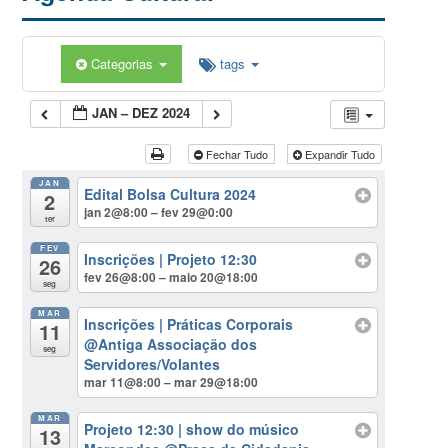
Categorias
tags
JAN – DEZ 2024
Fechar Tudo
Expandir Tudo
JAN
Edital Bolsa Cultura 2024
2
jan 2@8:00 – fev 29@0:00
ter
FEV
Inscrições | Projeto 12:30
26
fev 26@8:00 – maio 20@18:00
seg
MAR
Inscrições | Práticas Corporais
11
@Antiga Associação dos
seg
Servidores/Volantes
mar 11@8:00 – mar 29@18:00
MAR
Projeto 12:30 | show do músico
13