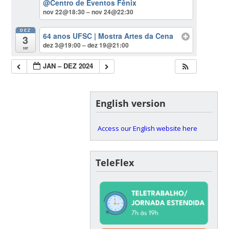
@Centro de Eventos Fênix
nov 22@18:30 – nov 24@22:30
DEZ
64 anos UFSC | Mostra Artes da Cena
3
dez 3@19:00 – dez 19@21:00
ter
JAN – DEZ 2024
English version
Access our English website here
TeleFlex