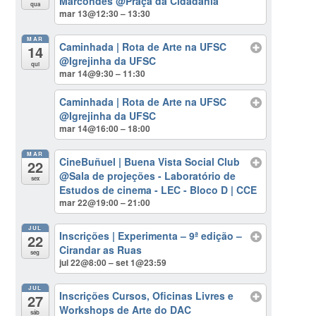
Marcondes
@Praça da Cidadania
qua
mar 13@12:30 – 13:30
MAR
Caminhada | Rota de Arte na UFSC
14
@Igrejinha da UFSC
qui
mar 14@9:30 – 11:30
Caminhada | Rota de Arte na UFSC
@Igrejinha da UFSC
mar 14@16:00 – 18:00
MAR
CineBuñuel | Buena Vista Social Club
22
@Sala de projeções - Laboratório de
sex
Estudos de cinema - LEC - Bloco D | CCE
mar 22@19:00 – 21:00
JUL
Inscrições | Experimenta – 9ª edição –
22
Cirandar as Ruas
seg
jul 22@8:00 – set 1@23:59
JUL
Inscrições Cursos, Oficinas Livres e
27
Workshops de Arte do DAC
sáb