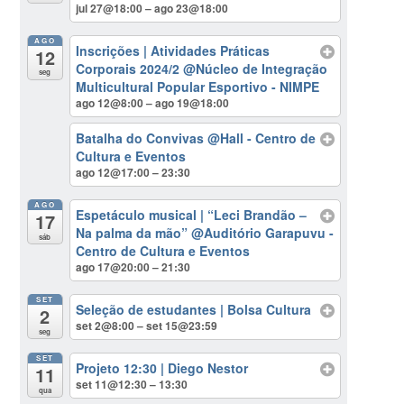
jul 27@18:00 – ago 23@18:00
AGO
Inscrições | Atividades Práticas
12
Corporais 2024/2
@Núcleo de Integração
seg
Multicultural Popular Esportivo - NIMPE
ago 12@8:00 – ago 19@18:00
Batalha do Convivas
@Hall - Centro de
Cultura e Eventos
ago 12@17:00 – 23:30
AGO
Espetáculo musical | “Leci Brandão –
17
Na palma da mão”
@Auditório Garapuvu -
sáb
Centro de Cultura e Eventos
ago 17@20:00 – 21:30
SET
Seleção de estudantes | Bolsa Cultura
2
set 2@8:00 – set 15@23:59
seg
SET
Projeto 12:30 | Diego Nestor
11
set 11@12:30 – 13:30
qua