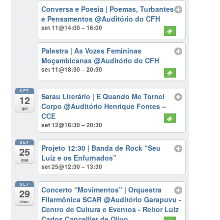
Conversa e Poesia | Poemas, Turbantes
e Pensamentos
@Auditório do CFH
set 11@14:00 – 16:00
Palestra | As Vozes Femininas
Moçambicanas
@Auditório do CFH
set 11@18:30 – 20:30
SET
Sarau Literário | E Quando Me Tornei
12
Corpo
@Auditório Henrique Fontes –
qui
CCE
set 12@18:30 – 20:30
SET
Projeto 12:30 | Banda de Rock “Seu
25
Luiz e os Enfurnados”
qua
set 25@12:30 – 13:30
SET
Concerto “Movimentos” | Orquestra
29
Filarmônica SCAR
@Auditório Garapuvu -
dom
Centro de Cultura e Eventos - Reitor Luiz
Carlos Cancellier de Olivo