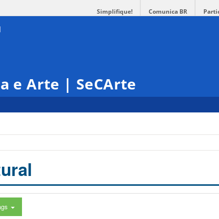
Simplifique!
Comunica BR
Parti
ra e Arte | SeCArte
ural
ags