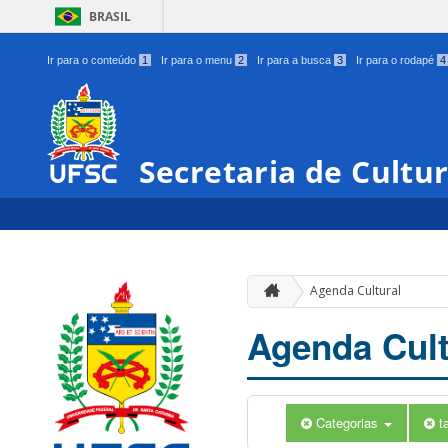
BRASIL
Ir para o conteúdo
1
Ir para o menu
2
Ir para a busca
3
Ir para o rodapé
4
Secretaria de Cultu
Agenda Cultural
Agenda Cult
Categorias
t