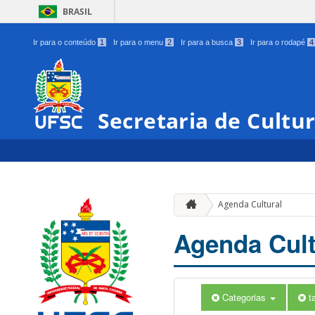
BRASIL
Ir para o conteúdo
1
Ir para o menu
2
Ir para a busca
3
Ir para o rodapé
4
Secretaria de Cultu
Agenda Cultural
Agenda Cult
Categorias
t