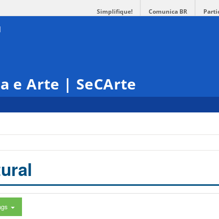
Simplifique!
Comunica BR
Parti
ra e Arte | SeCArte
ural
ags