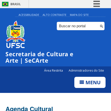
BRASIL
Simplifique!
ACESSIBILIDADE
ALTO CONTRASTE
MAPA DO SITE
Comunica BR
Participe
Acesso à informação
Legislação
Secretaria de Cultura e
Canais
Arte | SeCArte
Área Restrita
Administradores do Site
MENU
Agenda Cultural