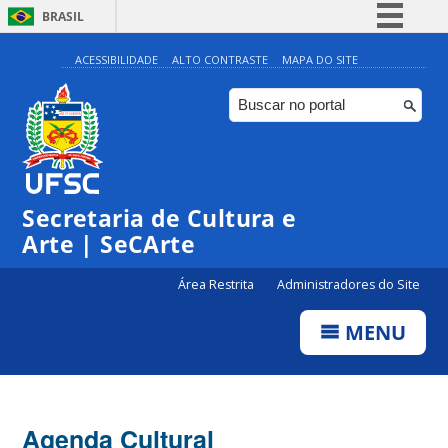
BRASIL
Simplifique!
ACESSIBILIDADE
ALTO CONTRASTE
MAPA DO SITE
Comunica BR
Participe
Acesso à informação
Legislação
Secretaria de Cultura e
Canais
Arte | SeCArte
Área Restrita
Administradores do Site
MENU
Agenda Cultural