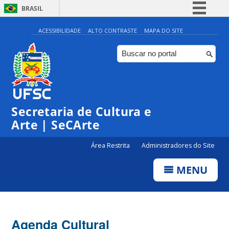
BRASIL
Simplifique!
ACESSIBILIDADE
ALTO CONTRASTE
MAPA DO SITE
Comunica BR
Participe
Acesso à informação
Legislação
Secretaria de Cultura e
Canais
Arte | SeCArte
Área Restrita
Administradores do Site
MENU
Agenda Cultural