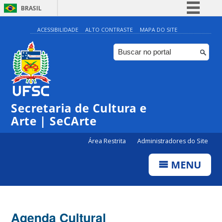
BRASIL
Simplifique!
ACESSIBILIDADE
ALTO CONTRASTE
MAPA DO SITE
Comunica BR
Participe
Acesso à informação
Legislação
Secretaria de Cultura e
Canais
Arte | SeCArte
Área Restrita
Administradores do Site
MENU
Agenda Cultural