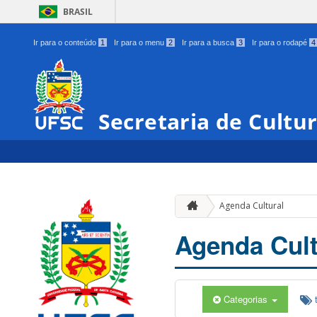
BRASIL
Ir para o conteúdo
1
Ir para o menu
2
Ir para a busca
3
Ir para o rodapé
4
Secretaria de Cultu
Agenda Cultural
Agenda Cult
Categorias