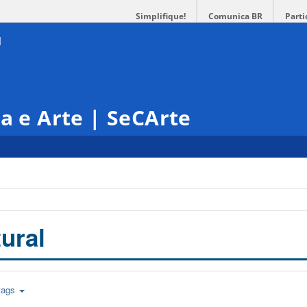
Simplifique!
Comunica BR
Parti
ra e Arte | SeCArte
ural
tags