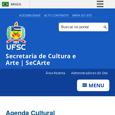
BRASIL
Simplifique!
ACESSIBILIDADE
ALTO CONTRASTE
MAPA DO SITE
Comunica BR
Participe
Acesso à informação
Legislação
Secretaria de Cultura e
Canais
Arte | SeCArte
Área Restrita
Administradores do Site
MENU
Agenda Cultural