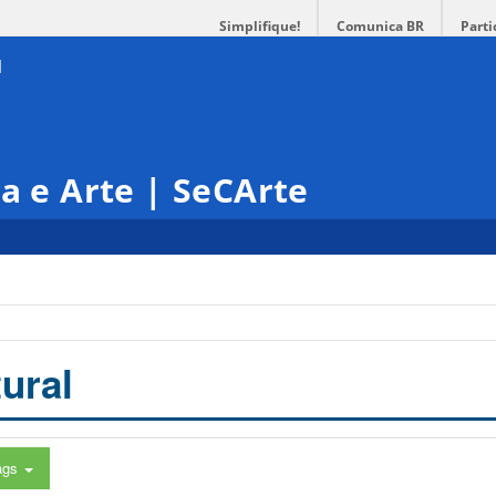
Simplifique!
Comunica BR
Parti
ra e Arte | SeCArte
ural
ags