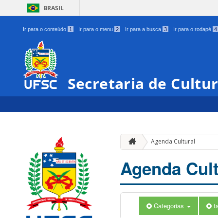
BRASIL
Ir para o conteúdo
1
Ir para o menu
2
Ir para a busca
3
Ir para o rodapé
4
Secretaria de Cultu
Agenda Cultural
Agenda Cult
Categorias
t