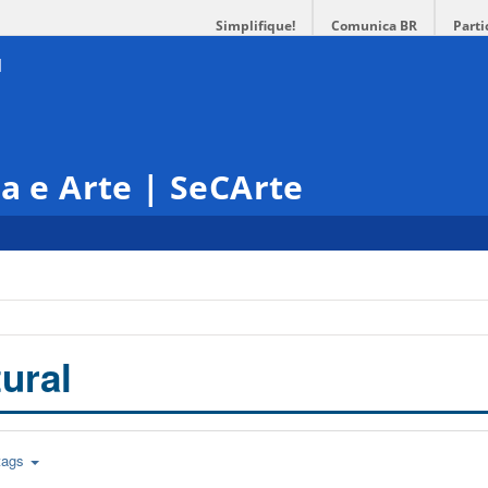
Simplifique!
Comunica BR
Parti
ra e Arte | SeCArte
ural
tags