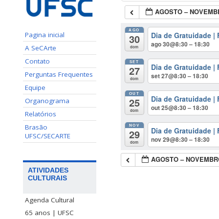
AGOSTO – NOVEMBR
AGO
Dia de Gratuidade |
Pagina inicial
30
ago 30@8:30 – 18:30
A SeCArte
dom
Contato
SET
Dia de Gratuidade |
27
Perguntas Frequentes
set 27@8:30 – 18:30
dom
Equipe
OUT
Dia de Gratuidade |
25
Organograma
out 25@8:30 – 18:30
dom
Relatórios
NOV
Brasão
Dia de Gratuidade |
29
UFSC/SECARTE
nov 29@8:30 – 18:30
dom
AGOSTO – NOVEMBRO
ATIVIDADES
CULTURAIS
Agenda Cultural
65 anos | UFSC