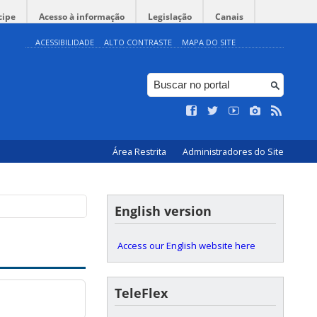
cipe
Acesso à informação
Legislação
Canais
ACESSIBILIDADE
ALTO CONTRASTE
MAPA DO SITE
Área Restrita
Administradores do Site
English version
Access our English website here
TeleFlex