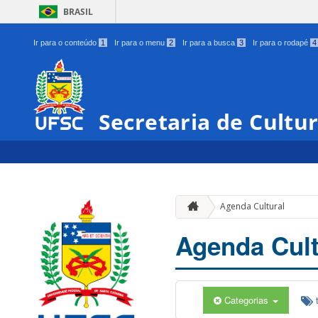
BRASIL
Ir para o conteúdo
1
Ir para o menu
2
Ir para a busca
3
Ir para o rodapé
4
Secretaria de Cultu
Agenda Cultural
Agenda Cult
Categorias