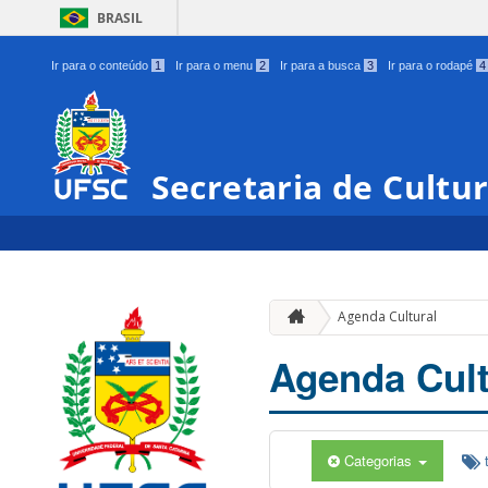
BRASIL
Ir para o conteúdo
1
Ir para o menu
2
Ir para a busca
3
Ir para o rodapé
4
Secretaria de Cultu
Agenda Cultural
Agenda Cult
Categorias