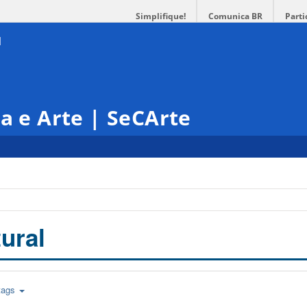
Simplifique!
Comunica BR
Parti
ra e Arte | SeCArte
ural
tags