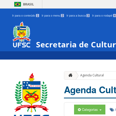
BRASIL
Ir para o conteúdo
1
Ir para o menu
2
Ir para a busca
3
Ir para o rodapé
4
Secretaria de Cultu
Agenda Cultural
Agenda Cult
Categorias