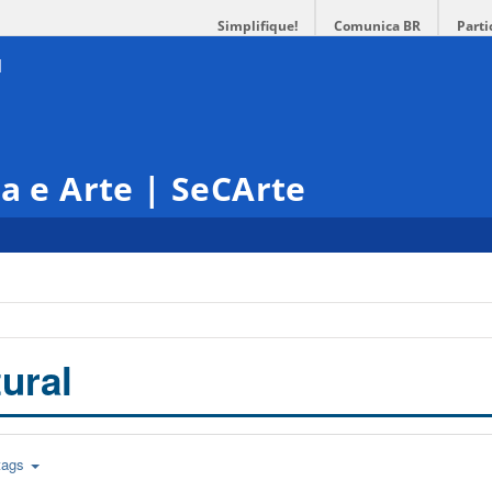
Simplifique!
Comunica BR
Parti
ra e Arte | SeCArte
ural
tags